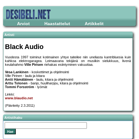
Arviot
Haastattelut
Artikkelit
Artisti
Black Audio
Vuodesta 1997 toiminut kotimainen yhtye taiteilee niin uneliasta kantribluesia kuin
kahkoa elektrogaragea. Leimaavana tekijänä on musiikin sielukkuus, livenä
keulahahmo
Ville Pirisen
riehakas esiintyminen vakuuttaa.
Vesa Lankinen
- koskettimet ja ohjelmointi
Ville Pirinen - laulu ja kitara
Antti Hämäläinen
- laulu, kitara ja ohjelmointi
Arttu Tolonen
- banjo, huuliharppu, kitara ja ohjelmointi
Tommi Forsström
- lyömät
Linkki:
www.blaudio.net
(Päivitetty 2.3.2011)
Artistihaku