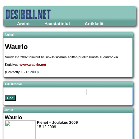
Arviot
Haastattelut
Artikkelit
Artisti
Waurio
Vuodesta 2002 toiminut helsinkiläisryhmä soittaa puoliraskasta suomirockia.
Kotisivut:
www.waurio.net
(Päivitetty 15.12.2009)
Artistihaku
Jutut
Waurio
Pienet – Joulukuu 2009
15.12.2009