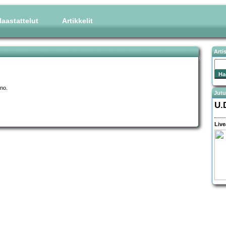
aastattelut
Artikkelit
Arti
no.
Jutu
U.
Live