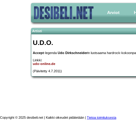
Arviot
H
Artisti
U.D.O.
Accept
-legenda
Udo Dirkschneider
in luotsaama hardrock-kokoonpa
Linkki:
udo-online.de
(Päivitetty 4.7.2011)
Copyright © 2025 desibeli.net | Kaikki oikeudet pidätetään |
Tietoa toimituksesta