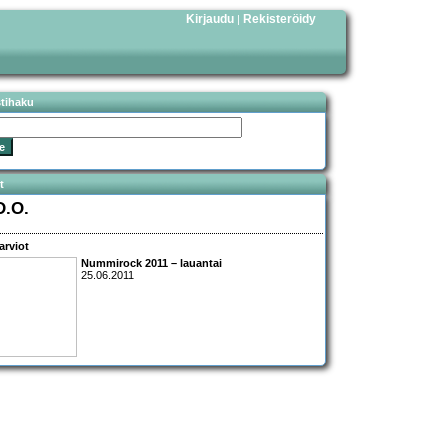
Kirjaudu
Rekisteröidy
|
stihaku
t
D.O.
arviot
Nummirock 2011
– lauantai
25.06.2011