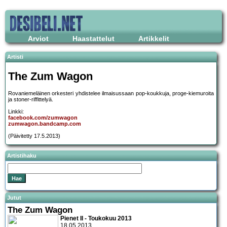
Arviot
Haastattelut
Artikkelit
Artisti
The Zum Wagon
Rovaniemeläinen orkesteri yhdistelee ilmaisussaan pop-koukkuja, proge-kiemuroita
ja stoner-riffittelyä.
Linkki:
facebook.com/zumwagon
zumwagon.bandcamp.com
(Päivitetty 17.5.2013)
Artistihaku
Jutut
The Zum Wagon
Pienet II - Toukokuu 2013
18.05.2013