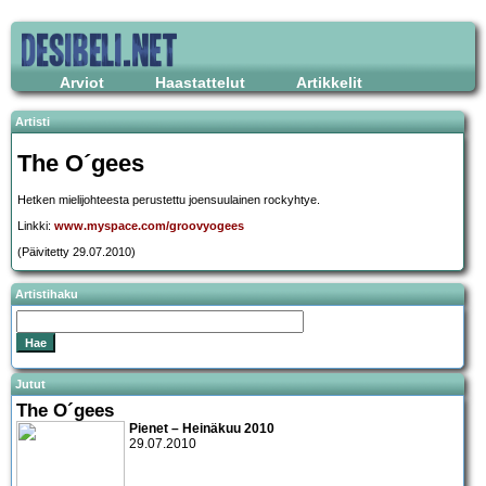
Arviot
Haastattelut
Artikkelit
Artisti
The O´gees
Hetken mielijohteesta perustettu joensuulainen rockyhtye.
Linkki:
www.myspace.com/groovyogees
(Päivitetty 29.07.2010)
Artistihaku
Jutut
The O´gees
Pienet – Heinäkuu 2010
29.07.2010