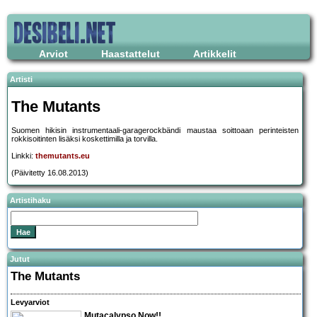
Arviot
Haastattelut
Artikkelit
Artisti
The Mutants
Suomen hikisin instrumentaali-garagerockbändi maustaa soittoaan perinteisten
rokkisoitinten lisäksi koskettimilla ja torvilla.
Linkki:
themutants.eu
(Päivitetty 16.08.2013)
Artistihaku
Jutut
The Mutants
Levyarviot
Mutacalypso Now!!