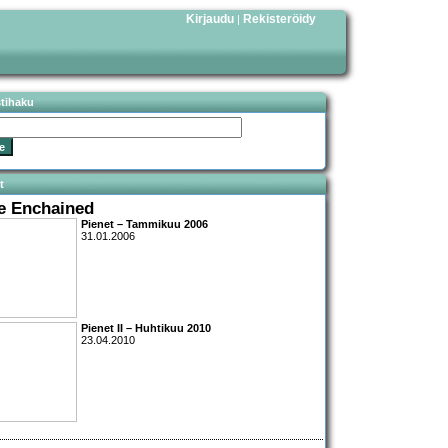
Kirjaudu
Rekisteröidy
|
stihaku
t
e Enchained
Pienet – Tammikuu 2006
31.01.2006
Pienet II – Huhtikuu 2010
23.04.2010