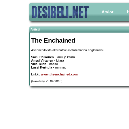
Arviot
H
Artisti
The Enchained
Asennepitoista alternative-metalli mättöä englanniksi.
Saku Poikonen
- laulu ja kitara
Anssi Virtanen
- kitara
Ville Telen
- basso
Lassi Kerttula
- rummut
Linkki:
www.theenchained.com
(Päivitetty 23.04.2010)