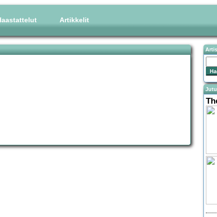
aastattelut
Artikkelit
Arti
Jutu
Th