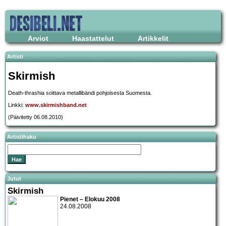
Arviot
Haastattelut
Artikkelit
Artisti
Skirmish
Death-thrashia soittava metallibändi pohjoisesta Suomesta.
Linkki:
www.skirmishband.net
(Päivitetty 06.08.2010)
Artistihaku
Jutut
Skirmish
Pienet – Elokuu 2008
24.08.2008