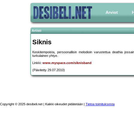
Arviot
H
Artisti
Siknis
Keskitempoista, persoonallisin melodioin varustettua deathia jos
turkulainen yhtye.
Linkki:
www.myspace.com/siknisband
(Päivitetty 29.07.2010)
Copyright © 2025 desibeli.net | Kaikki oikeudet pidätetään |
Tietoa toimituksesta