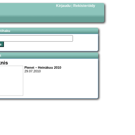
Kirjaudu
Rekisteröidy
|
stihaku
t
knis
Pienet – Heinäkuu 2010
29.07.2010