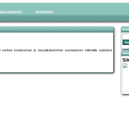
aastattelut
Artikkelit
Arti
sain vanhan koulukunnan ja nykyaikaisemman suuntauksen välimailla rypistävä
Jutu
Si