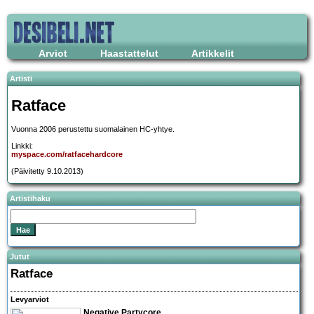
Arviot
Haastattelut
Artikkelit
Artisti
Ratface
Vuonna 2006 perustettu suomalainen HC-yhtye.
Linkki:
myspace.com/ratfacehardcore
(Päivitetty 9.10.2013)
Artistihaku
Jutut
Ratface
Levyarviot
Negative Partycore