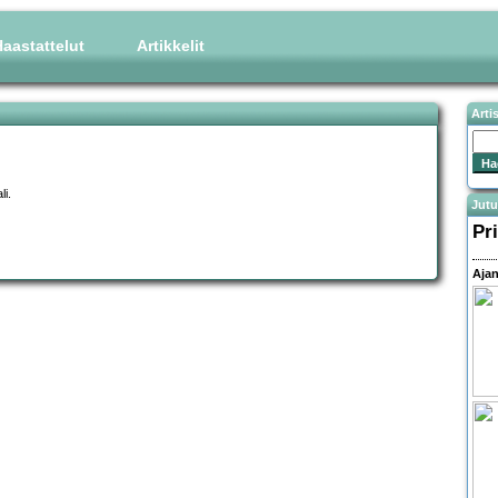
aastattelut
Artikkelit
Arti
li.
Jutu
Pr
Ajan