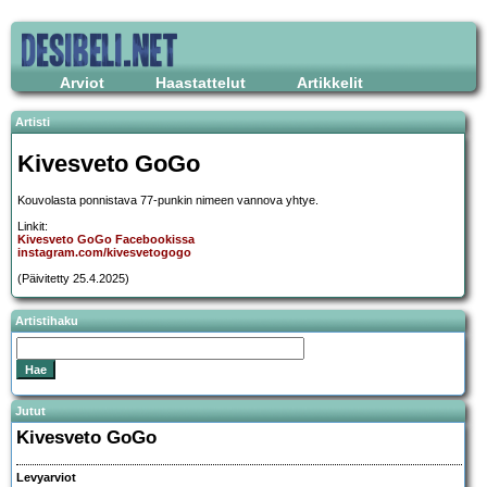
Arviot
Haastattelut
Artikkelit
Artisti
Kivesveto GoGo
Kouvolasta ponnistava 77-punkin nimeen vannova yhtye.
Linkit:
Kivesveto GoGo Facebookissa
instagram.com/kivesvetogogo
(Päivitetty 25.4.2025)
Artistihaku
Jutut
Kivesveto GoGo
Levyarviot