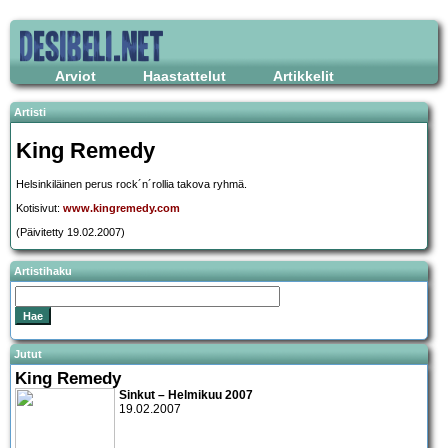
Arviot
Haastattelut
Artikkelit
Artisti
King Remedy
Helsinkiläinen perus rock´n´rollia takova ryhmä.
Kotisivut:
www.kingremedy.com
(Päivitetty 19.02.2007)
Artistihaku
Jutut
King Remedy
Sinkut – Helmikuu 2007
19.02.2007