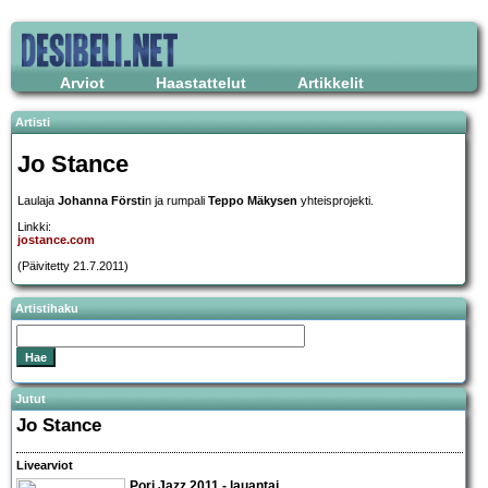
Arviot
Haastattelut
Artikkelit
Artisti
Jo Stance
Laulaja
Johanna Försti
n ja rumpali
Teppo Mäkysen
yhteisprojekti.
Linkki:
jostance.com
(Päivitetty 21.7.2011)
Artistihaku
Jutut
Jo Stance
Livearviot
Pori Jazz 2011
- lauantai