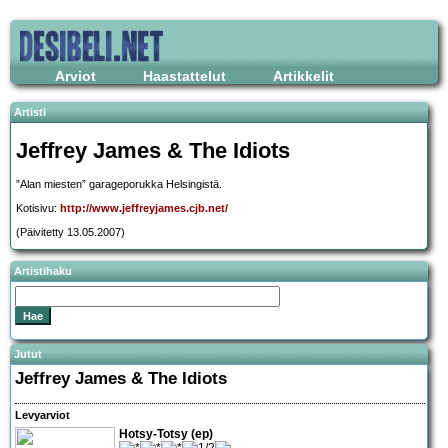
Arviot
Haastattelut
Artikkelit
Artisti
Jeffrey James & The Idiots
”Alan miesten” garageporukka Helsingistä.
Kotisivu:
http://www.jeffreyjames.cjb.net/
(Päivitetty 13.05.2007)
Artistihaku
Jutut
Jeffrey James & The Idiots
Levyarviot
Hotsy-Totsy (ep)