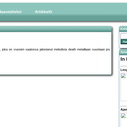
aastattelut
Artikkelit
Arti
i, joka on vuosien saatossa jalostanut melodista death metalliaan suuntaan jos
Jutu
In
Levy
Ajan