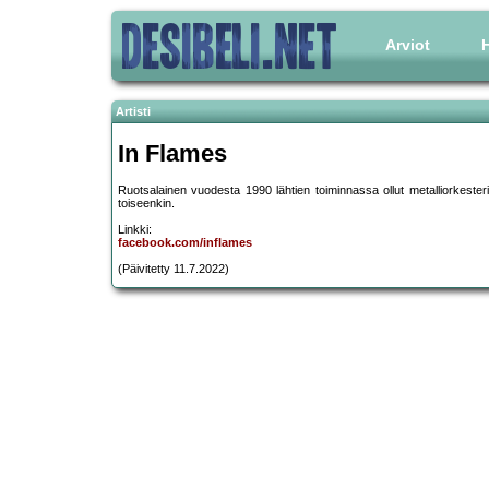
Arviot
H
Artisti
In Flames
Ruotsalainen vuodesta 1990 lähtien toiminnassa ollut metalliorkester
toiseenkin.
Linkki:
facebook.com/inflames
(Päivitetty 11.7.2022)