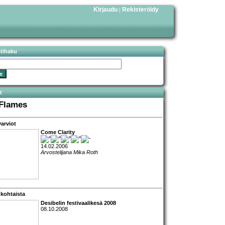
Kirjaudu
Rekisteröidy
|
stihaku
t
 Flames
arviot
Come Clarity
14.02.2006
Arvostelijana Mika Roth
kohtaista
Desibelin festivaalikesä 2008
08.10.2008