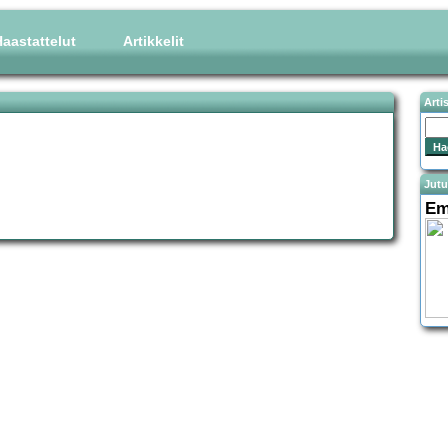
aastattelut
Artikkelit
Arti
Jutu
Em