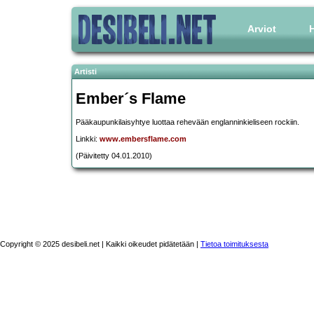
Arviot
H
Artisti
Ember´s Flame
Pääkaupunkilaisyhtye luottaa rehevään englanninkieliseen rockiin.
Linkki:
www.embersflame.com
(Päivitetty 04.01.2010)
Copyright © 2025 desibeli.net | Kaikki oikeudet pidätetään |
Tietoa toimituksesta