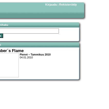
Kirjaudu
Rekisteröidy
|
stihaku
t
ber´s Flame
Pienet – Tammikuu 2010
04.01.2010