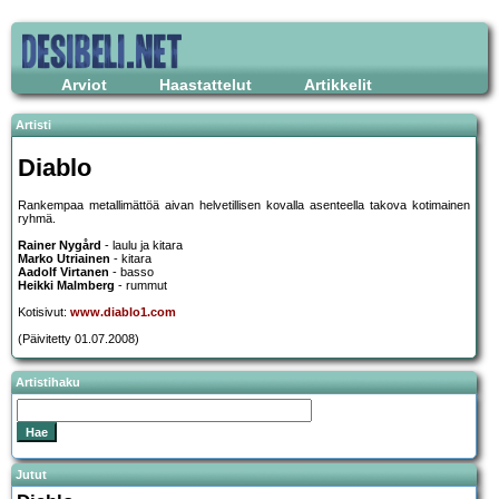
Arviot
Haastattelut
Artikkelit
Artisti
Diablo
Rankempaa metallimättöä aivan helvetillisen kovalla asenteella takova kotimainen
ryhmä.
Rainer Nygård
- laulu ja kitara
Marko Utriainen
- kitara
Aadolf Virtanen
- basso
Heikki Malmberg
- rummut
Kotisivut:
www.diablo1.com
(Päivitetty 01.07.2008)
Artistihaku
Jutut