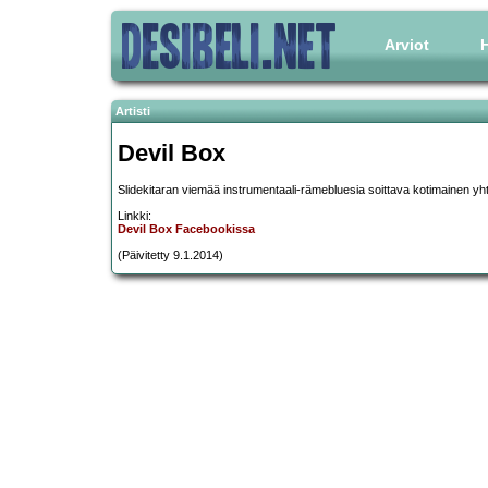
Arviot
H
Artisti
Devil Box
Slidekitaran viemää instrumentaali-rämebluesia soittava kotimainen yh
Linkki:
Devil Box Facebookissa
(Päivitetty 9.1.2014)