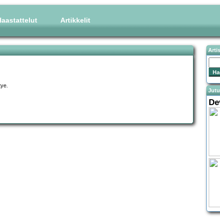
aastattelut
Artikkelit
Arti
tye.
Jutu
De