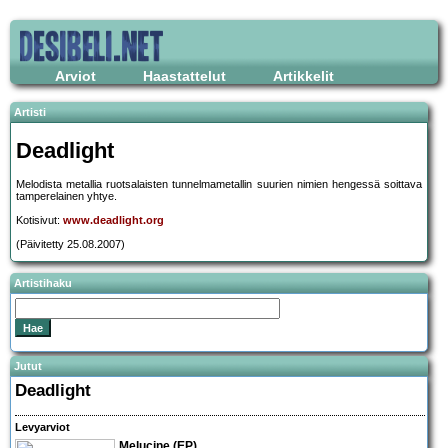
Arviot
Haastattelut
Artikkelit
Artisti
Deadlight
Melodista metallia ruotsalaisten tunnelmametallin suurien nimien hengessä soittava
tamperelainen yhtye.
Kotisivut:
www.deadlight.org
(Päivitetty 25.08.2007)
Artistihaku
Jutut
Deadlight
Levyarviot
Melucine (EP)