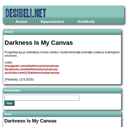
Arviot
Haastattelut
Artikkelit
Artisti
Darkness Is My Canvas
Progehtavaa ja melodista rockia rahdun modernimmalla kulmalla soittava kotimainen
orkesteri.
Linkit:
instagram.com/darknessismycanvas
facebook.com/darknessismycanvas
youtube.com/@darknessismycanvas
(Päivitetty 13.9.2025)
Artistihaku
Jutut
Darkness Is My Canvas