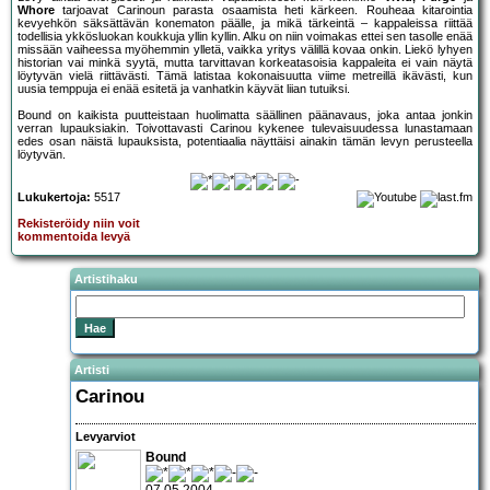
Whore
tarjoavat Carinoun parasta osaamista heti kärkeen. Rouheaa kitarointia
kevyehkön säksättävän konematon päälle, ja mikä tärkeintä – kappaleissa riittää
todellisia ykkösluokan koukkuja yllin kyllin. Alku on niin voimakas ettei sen tasolle enää
missään vaiheessa myöhemmin ylletä, vaikka yritys välillä kovaa onkin. Liekö lyhyen
historian vai minkä syytä, mutta tarvittavan korkeatasoisia kappaleita ei vain näytä
löytyvän vielä riittävästi. Tämä latistaa kokonaisuutta viime metreillä ikävästi, kun
uusia temppuja ei enää esitetä ja vanhatkin käyvät liian tutuiksi.
Bound on kaikista puutteistaan huolimatta säällinen päänavaus, joka antaa jonkin
verran lupauksiakin. Toivottavasti Carinou kykenee tulevaisuudessa lunastamaan
edes osan näistä lupauksista, potentiaalia näyttäisi ainakin tämän levyn perusteella
löytyvän.
Lukukertoja:
5517
Rekisteröidy niin voit
kommentoida levyä
Artistihaku
Artisti
Carinou
Levyarviot
Bound
07.05.2004