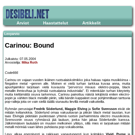
Arviot
Haastattelut
Artikkelit
Levyarvio
Carinou: Bound
Julkaistu: 07.05.2004
Arvostelija:
Mika Roth
Code666
Carinou on vajaan vuoden ikäinen ruotsalaiskolmikko joka haluaa rajata musiikkinsa
Negative metal –genren alle. Moinen ei vielä turhan tarkkaa kuvaa anna, mutta
apuohjaimiksi tarjotaan vielä kuvausta ”perverssi mixaus elektro-poppia, black
metallin ihmisvihaa ja kylmää ruotsalaista industrialia”. Ei mitenkään turhan kiteytetty
mutta kieltämättä osuva tarkennus. Carinou painottuu näistä tekijöistä eniten electro-
popin ja vähiten black metallin piiriin, sillä bändin kappaleet ovat pohjimmiltaan tarttuvia
pop-ralleja joita on vain siellä täällä siunauttu lievillä metalli vaikutteilla.
Ryhmän perustajat
Fredrik Söderlund, Maggie Elving
ja
Sofie Svensson
eivät ole
mitään keltanokkia. Söderlund omaa vakuuttavan ja pitkän black metal taustan, kun
taas Elvingiä pidetään puolestaan yhtenä ruotsin parhaimmista electro muusikoista.
Svenssonin osuus ryhmässä jää lauluun, jonka hän jakaa Söderlundin kanssa.
Jälkimmäisen lauluääni on muuten melkoinen yllätys, sillä mies ei tarjoakaan mitään
metalli mörinää vaan lähes puhdasta pop-vokalisointia.
Levy alkaa energisesti ja raikkaan vapautuneesti kun kolmikko
Vivid, Purge
ja