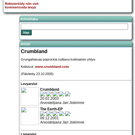
Rekisteröidy niin voit
kommentoida levyä
Artistihaku
Artisti
Crumbland
Grungahtavaa poprockia soittava kotimainen yhtye.
Kotisivut:
www.crumbland.com
(Päivitetty 23.10.2005)
Levyarviot
Crumbland
20.02.2003
Arvostelijana Jari Jokirinne
The Earth-EP
09.12.2001
Arvostelijana Jari Jokirinne
Livearviot