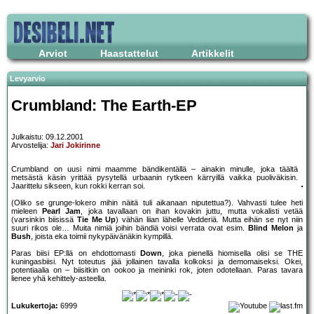
Arviot
Haastattelut
Artikkelit
Levyarvio
Crumbland: The Earth-EP
Julkaistu: 09.12.2001
Arvostelija:
Jari Jokirinne
Crumbland on uusi nimi maamme bändikentällä – ainakin minulle, joka täältä
metsästä käsin yrittää pysytellä urbaanin rytkeen kärryillä vaikka puoliväkisin.
Jaarittelu sikseen, kun rokki kerran soi.
(Oliko se grunge-lokero mihin näitä tuli aikanaan niputettua?). Vahvasti tulee heti
mieleen
Pearl Jam
, joka tavallaan on ihan kovakin juttu, mutta vokalisti vetää
(varsinkin biisissä
Tie Me Up
) vähän liian lähelle Vedderiä. Mutta eihän se nyt niin
suuri rikos ole… Muita nimiä joihin bändiä voisi verrata ovat esim.
Blind Melon
ja
Bush
, joista eka toimii nykypäivänäkin kympillä.
Paras biisi EP:llä on ehdottomasti
Down
, joka pienellä hiomisella olisi se THE
kuningasbiisi. Nyt toteutus jää jollainen tavalla kolkoksi ja demomaiseksi. Okei,
potentiaalia on – biisitkin on ookoo ja meininki rok, joten odotellaan. Paras tavara
lienee yhä kehittely-asteella.
Lukukertoja:
6999