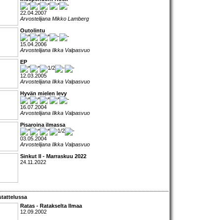
22.04.2007
Arvostelijana Mikko Lamberg
Outolintu
15.04.2006
Arvostelijana Ilkka Valpasvuo
EP
12.03.2005
Arvostelijana Ilkka Valpasvuo
Hyvän mielen levy
16.07.2004
Arvostelijana Ilkka Valpasvuo
Pisaroina ilmassa
03.05.2004
Arvostelijana Ilkka Valpasvuo
Sinkut II - Marraskuu 2022
24.11.2022
tattelussa
Ratas
- Ratakselta Ilmaa
12.09.2002