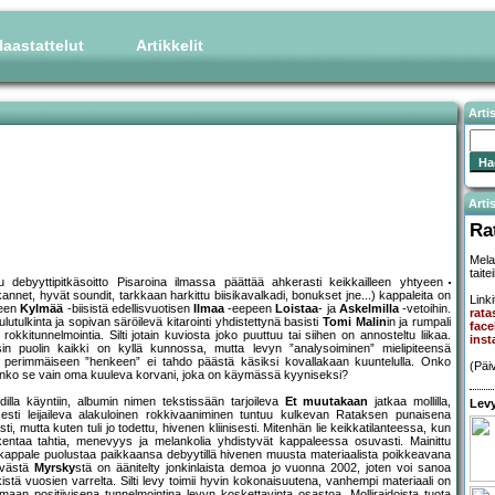
aastattelut
Artikkelit
Arti
Artis
Ra
Mela
taite
 debyyttipitkäsoitto Pisaroina ilmassa päättää ahkerasti keikkailleen yhtyeen
nnet, hyvät soundit, tarkkaan harkittu biisikavalkadi, bonukset jne...) kappaleita on
Linki
een
Kylmää
-biisistä edellisvuotisen
Ilmaa
-eepeen
Loistaa
- ja
Askelmilla
-vetoihin.
ratas
utulkinta ja sopivan säröilevä kitarointi yhdistettynä basisti
Tomi Malin
in ja rumpali
fac
kitunnelmointia. Silti jotain kuviosta joko puuttuu tai siihen on annosteltu liikaa.
inst
ällisin puolin kaikki on kyllä kunnossa, mutta levyn ”analysoiminen” mielipiteensä
perimmäiseen ”henkeen” ei tahdo päästä käsiksi kovallakaan kuuntelulla. Onko
(Päi
ai onko se vain oma kuuleva korvani, joka on käymässä kyyniseksi?
illa käyntiin, albumin nimen tekstissään tarjoileva
Et muutakaan
jatkaa mollilla,
Levy
lisesti leijaileva alakuloinen rokkivaaniminen tuntuu kulkevan Rataksen punaisena
ti, mutta kuten tuli jo todettu, hivenen kliinisesti. Mitenhän lie keikkatilanteessa, kun
entaa tahtia, menevyys ja melankolia yhdistyvät kappaleessa osuvasti. Mainittu
, kappale puolustaa paikkaansa debyytillä hivenen muusta materiaalista poikkeavana
levästä
Myrsky
stä on äänitelty jonkinlaista demoa jo vuonna 2002, joten voi sanoa
tä vuosien varrelta. Silti levy toimii hyvin kokonaisuutena, vanhempi materiaali on
aan positiivisena tunnelmointina levyn koskettavinta osastoa. Molliraidoista tuota