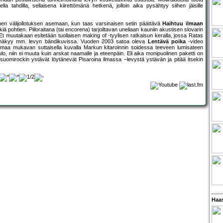
la tahdilla, sellaisena kiirettömänä hetkenä, jolloin aika pysähtyy siihen jäisille
en välijollotuksen asemaan, kun taas varsinaisen setin päättävä
Haihtuu ilmaan
ä pohtien. Piiloraitana (tai encorena) tarjoiltavan uneliaan kauniin akustisen slovarin
 Et muutakaan esitetään tuollaisen making of -tyylisen ratkaisun keralla, jossa Ratas
os näkyy mm. levyn bändikuvissa. Vuoden 2003 satoa oleva
Lentävä poika
-video
maa mukavan suttaisella kuvalla Markun kitaroinnin soidessa teeveen lumisateen
o, niin ei muuta kuin arskat naamalle ja eteenpäin. Eli aika monipuolinen paketti on
suomirockin ystävät löytänevät Pisaroina ilmassa –levystä ystävän ja pitää itsekin
Haas