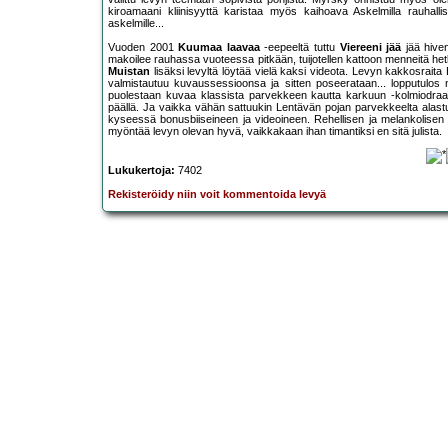
kiroamaani kliinisyyttä karistaa myös kaihoava Askelmilla rauhallisel
askelmille...
Vuoden 2001
Kuumaa laavaa
-eepeeltä tuttu
Viereeni jää
jää hiven
makoilee rauhassa vuoteessa pitkään, tuijotellen kattoon menneitä hetki
Muistan
lisäksi levyltä löytää vielä kaksi videota. Levyn kakkosraita
valmistautuu kuvaussessioonsa ja sitten poseerataan... lopputul
puolestaan kuvaa klassista parvekkeen kautta karkuun -kolmiodraa
päällä. Ja vaikka vähän sattuukin Lentävän pojan parvekkeelta alastul
kyseessä bonusbiiseineen ja videoineen. Rehellisen ja melankolisen 
myöntää levyn olevan hyvä, vaikkakaan ihan timantiksi en sitä julista.
Lukukertoja:
7402
Rekisteröidy niin voit kommentoida levyä