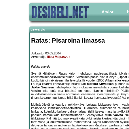
Arviot
H
Levyarvio
Ratas: Pisaroina ilmassa
Julkaistu: 03.05.2004
Arvostelija:
Ilkka Valpasvuo
Pajularecords
Sysmä -lähtöisen Ratas -trion huhtikuun puolessavälissä julkaistu
ensimmäisen viisivuotiskauden. Viimeisen päälle hiotun levyn (Upeat ka
kuultu bändin aikaisemmilla levytyksillä vuoden 2000
Aikamatka
-eep
Laulaja-kitaristi-kansitaiteilija-biisinikkari
Markku Kirveksen
puhdas laul
Jakke Saarisen
tahdinpitoon luo mukavan melodista suomenkielistä rok
Voisiko olla, että osa biiseistä on hiottu liiankin kliinisiksi? Pä
muodostamiseksi vaatii normaalia enemmän syventymistä ja levyn 
timanttia varten puristettu hiiltä liiankin kovaa, hampaat irveessä? V
Mollisäröilevä ja vaaniva rokkirykäys Loistaa kiskaisee levyn vauhd
kaihoisana ihmissuhdefilosofointina. Tuollainen suhteellisen rauhal
lankana, kolmikko kulkee valitsemallaan tiellä itsevarmasti ja tyylikkääs
pääsee kasvokkain tunnelmoimaan? Särösykkivä
Mikä vaivaa
tiuk
iäkkäämpi Kylmää tuo mukavasti katurokkimaista kiertoa kitarointiin
tarttuvana ja duurivoittoisena menoraitana. Myös rauhallisesti sylei
debyytin tarjoavan mukavan läpileikkauksen Rataksen parhaista hetkis
valittu levyn teemaan sopivista pohjista. Myrsky onnistuu myös olem