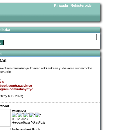
Kirjaudu
Rekisteröidy
|
stihaku
ti
tas
nkolisen maalailun ja ilmavan rokkauksen yhdistävää suomirockia
ileva trio.
t:
.fi
ebook.com/ratasyhtye
agram.com/ratasyhtye
vitetty 6.12.2023)
arviot
Valekuvia
06.12.2023
Arvostelijana Mika Roth
Independent Rock