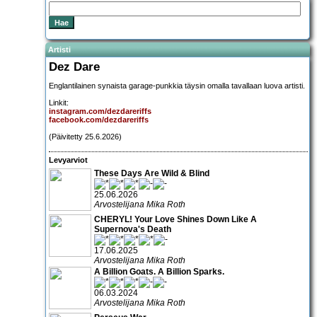
Artisti
Dez Dare
Englantilainen synaista garage-punkkia täysin omalla tavallaan luova artisti.
Linkit:
instagram.com/dezdareriffs
facebook.com/dezdareriffs
(Päivitetty 25.6.2026)
Levyarviot
These Days Are Wild & Blind
25.06.2026
Arvostelijana Mika Roth
CHERYL! Your Love Shines Down Like A
Supernova's Death
17.06.2025
Arvostelijana Mika Roth
A Billion Goats. A Billion Sparks.
06.03.2024
Arvostelijana Mika Roth