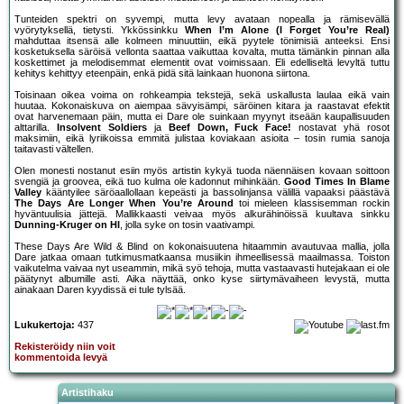
Tunteiden spektri on syvempi, mutta levy avataan nopealla ja rämisevällä
vyörytyksellä, tietysti. Ykkössinkku
When I’m Alone (I Forget You’re Real)
mahduttaa itsensä alle kolmeen minuuttiin, eikä pyytele tönimisiä anteeksi. Ensi
kosketuksella säröisä vellonta saattaa vaikuttaa kovalta, mutta tämänkin pinnan alla
koskettimet ja melodisemmat elementit ovat voimissaan. Eli edelliseltä levyltä tuttu
kehitys kehittyy eteenpäin, enkä pidä sitä lainkaan huonona siirtona.
Toisinaan oikea voima on rohkeampia tekstejä, sekä uskallusta laulaa eikä vain
huutaa. Kokonaiskuva on aiempaa sävyisämpi, säröinen kitara ja raastavat efektit
ovat harvenemaan päin, mutta ei Dare ole suinkaan myynyt itseään kaupallisuuden
alttarilla.
Insolvent Soldiers
ja
Beef Down, Fuck Face!
nostavat yhä rosot
maksimiin, eikä lyriikoissa emmitä julistaa koviakaan asioita – tosin rumia sanoja
taitavasti vältellen.
Olen monesti nostanut esiin myös artistin kykyä tuoda näennäisen kovaan soittoon
svengiä ja groovea, eikä tuo kulma ole kadonnut mihinkään.
Good Times In Blame
Valley
kääntyilee säröaallollaan kepeästi ja bassolinjansa välillä vapaaksi päästävä
The Days Are Longer When You’re Around
toi mieleen klassisemman rockin
hyväntuulisia jättejä. Mallikkaasti veivaa myös alkurähinöissä kuultava sinkku
Dunning-Kruger on HI
, jolla syke on tosin vaativampi.
These Days Are Wild & Blind on kokonaisuutena hitaammin avautuvaa mallia, jolla
Dare jatkaa omaan tutkimusmatkaansa musiikin ihmeellisessä maailmassa. Toiston
vaikutelma vaivaa nyt useammin, mikä syö tehoja, mutta vastaavasti hutejakaan ei ole
päätynyt albumille asti. Aika näyttää, onko kyse siirtymävaiheen levystä, mutta
ainakaan Daren kyydissä ei tule tylsää.
Lukukertoja:
437
Rekisteröidy niin voit
kommentoida levyä
Artistihaku