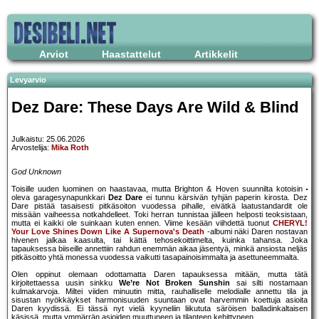
Arviot
Haastattelut
Artikkelit
Levyarvio
Dez Dare: These Days Are Wild & Blind
Julkaistu: 25.06.2026
Arvostelija:
Mika Roth
God Unknown
Toisille uuden luominen on haastavaa, mutta Brighton & Hoven suunnilta kotoisin
oleva garagesynapunkkari
Dez Dare
ei tunnu kärsivän tyhjän paperin kirosta. Dez
Dare pistää tasaisesti pitkäsoiton vuodessa pihalle, eivätkä laatustandardit ole
missään vaiheessa notkahdelleet. Toki herran tunnistaa jälleen helposti teoksistaan,
mutta ei kaikki ole suinkaan kuten ennen. Viime kesään viihdettä tuonut
CHERYL!
Your Love Shines Down Like A Supernova's Death
-albumi näki Daren nostavan
hivenen jalkaa kaasulta, tai kättä tehosekoittimelta, kuinka tahansa. Joka
tapauksessa biiseille annettiin rahdun enemmän aikaa jäsentyä, minkä ansiosta neljäs
pitkäsoitto yhtä monessa vuodessa vaikutti tasapainoisimmalta ja asettuneemmalta.
Olen oppinut olemaan odottamatta Daren tapauksessa mitään, mutta tätä
kirjoitettaessa uusin sinkku
We’re Not Broken Sunshin
sai silti nostamaan
kulmakarvoja. Miltei viiden minuutin mitta, rauhalliselle melodialle annettu tila ja
sisustan nyökkäykset harmonisuuden suuntaan ovat harvemmin koettuja asioita
Daren kyydissä. Ei tässä nyt vielä kyyneliin liikututa säröisen balladinkaltaisen
käsissä, mutta ymmärrän asioiden muuttuneen ja tilanteen kehittyneen.