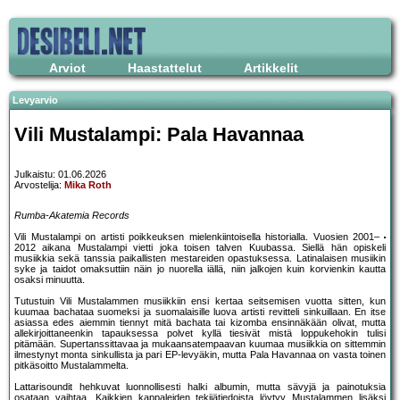
Arviot
Haastattelut
Artikkelit
Levyarvio
Vili Mustalampi: Pala Havannaa
Julkaistu: 01.06.2026
Arvostelija:
Mika Roth
Rumba-Akatemia Records
Vili Mustalampi on artisti poikkeuksen mielenkiintoisella historialla. Vuosien 2001–
2012 aikana Mustalampi vietti joka toisen talven Kuubassa. Siellä hän opiskeli
musiikkia sekä tanssia paikallisten mestareiden opastuksessa. Latinalaisen musiikin
syke ja taidot omaksuttiin näin jo nuorella iällä, niin jalkojen kuin korvienkin kautta
osaksi minuutta.
Tutustuin Vili Mustalammen musiikkiin ensi kertaa seitsemisen vuotta sitten, kun
kuumaa bachataa suomeksi ja suomalaisille luova artisti revitteli sinkuillaan. En itse
asiassa edes aiemmin tiennyt mitä bachata tai kizomba ensinnäkään olivat, mutta
allekirjoittaneenkin tapauksessa polvet kyllä tiesivät mistä loppukehokin tulisi
pitämään. Supertanssittavaa ja mukaansatempaavan kuumaa musiikkia on sittemmin
ilmestynyt monta sinkullista ja pari EP-levyäkin, mutta Pala Havannaa on vasta toinen
pitkäsoitto Mustalammelta.
Lattarisoundit hehkuvat luonnollisesti halki albumin, mutta sävyjä ja painotuksia
osataan vaihtaa. Kaikkien kappaleiden tekijätiedoista löytyy Mustalammen lisäksi