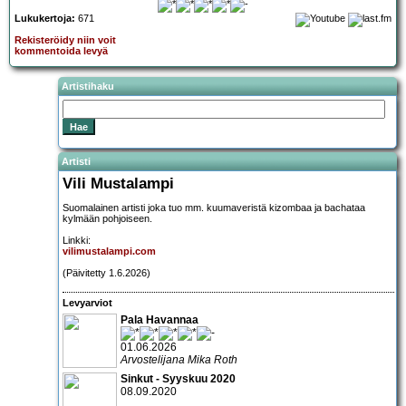
Lukukertoja:
671
Rekisteröidy niin voit
kommentoida levyä
Artistihaku
Artisti
Vili Mustalampi
Suomalainen artisti joka tuo mm. kuumaveristä kizombaa ja bachataa
kylmään pohjoiseen.
Linkki:
vilimustalampi.com
(Päivitetty 1.6.2026)
Levyarviot
Pala Havannaa
01.06.2026
Arvostelijana Mika Roth
Sinkut - Syyskuu 2020
08.09.2020