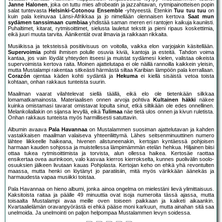
Janne Halonen
, joka on tuttu mies afrobeatin ja jazzahtavan, rytmipainotteisen popin
salat tuntevasta
Helsinki-Cotonou Ensemble
-yhtyeestä. Etenkin
Tuu tuu tuu
on
kuin pala keinuvaa Länsi-Afrikkaa ja jo nimellään olennaisen kertova
Saat mun
sydämen tanssimaan cumbiaa
yhdistää saman meren eri rantojen kaikuja kauniisti.
Puhaltimet, kitarat, rytmisoittimet, sielusta lauletut tekstit ja pieni ripaus koskettimia,
eikä juuri muuta tarvita. Äänikentät ovat ilmavia ja raikkaan rikkaita.
Musiikissa ja teksteissä positiivisuus on voitolla, vaikka elon varjojakin käsitellään.
Supervoimia
pohtii ihmisen polulle osuvia kiviä, kantoja ja esteitä. Tahdon voima
kantaa, jos vain löydät yhteyden itseesi ja muistat sydämesi kielen, valistaa oikeista
supervoimista kertova raita. Moinen ajattelutapa ei ole näillä rannoilla kaikkein yleisin,
mutta Mustalampi rakentaa sitkeästi härmästä siltaa Karibian lämpöön pala kerrallaan.
Corazón
ojentaa käden kohti sydäntä ja
Hekuma
ei kiellä sisäistä vetoa toista
kohtaan, onhan rakkaus tunteista suurin.
Maailman vaarat vilahtelevat siellä täällä, eikä elo ole tietenkään silkkaa
lomamatkamainosta. Materiaalisen onnen arvoja pohtiva
Kultainen häkki
näkee
kuinka omistamasi tavarat omistavat lopulta sinut, etkä siltikään ole edes onnellinen.
Melankoliallakin on sijansa levyllä, eikä
Tulimaa
näe tietä ulos onnen ja kivun ruletista.
Onhan rakkaus tunteista myös harmillisesti satuttavin.
Albumin avaava
Pala Havannaa
on Mustalammen suosiman ajattelutavan ja kahden
vastakkaisen maailman valaiseva yhteenliittymä. Lähes seitsenminuuttinen numero
lähtee liikkeelle haikeana, hivenen alistuneenakin, kertojan kyntäessä pohjoisen
harmaan kauden sohjossa ja muistellessa lämpimämmän etelän hehkua. Hiljainen biisi
ottaa tukea rytmisoittimista ja torvista, alun ollessa haikea. Kertosäe raottaa
ensikertaa ovea aurinkoon, valo kasvaa kierros kierrokselta, kunnes puolivälin soolo-
osuuksien jälkeen livutaan kauas Pohjolasta. Kertojan keho on ehkä yhä revontulten
maassa, mutta henki on löytänyt jo paratiisiin, mitä myös värikkään äänekäs ja
harmaudesta vapaa musiikki toistaa.
Pala Havannaa on hieno albumi, jonka ainoa ongelma on mielestäni lievä ylimittaisuus.
Kaksitoista raitaa ja päälle 49 minuuttia ovat isoja numeroita tässä ajassa, mutta
toisaalta Mustalampi avaa meille oven toiseen paikkaan ja kaiketi aikaankin.
Kvartaalielämän oravanpyörästä ei ehkä pääse moni karkuun, mutta ainahan sitä saa
unelmoida. Ja unelmointi on paljon helpompaa Mustalammen levyn soidessa.