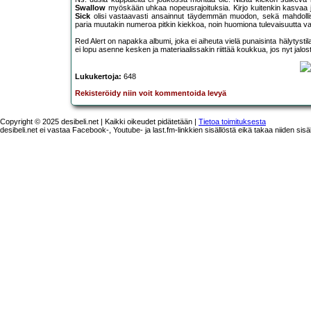
Swallow
myöskään uhkaa nopeusrajoituksia. Kirjo kuitenkin kasvaa j
Sick
olisi vastaavasti ansainnut täydemmän muodon, sekä mahdollisest
paria muutakin numeroa pitkin kiekkoa, noin huomiona tulevaisuutta va
Red Alert on napakka albumi, joka ei aiheuta vielä punaisinta hälytyst
ei lopu asenne kesken ja materiaalissakin riittää koukkua, jos nyt jalost
Lukukertoja:
648
Rekisteröidy niin voit kommentoida levyä
Copyright © 2025 desibeli.net | Kaikki oikeudet pidätetään |
Tietoa toimituksesta
desibeli.net ei vastaa Facebook-, Youtube- ja last.fm-linkkien sisällöstä eikä takaa niiden sisä