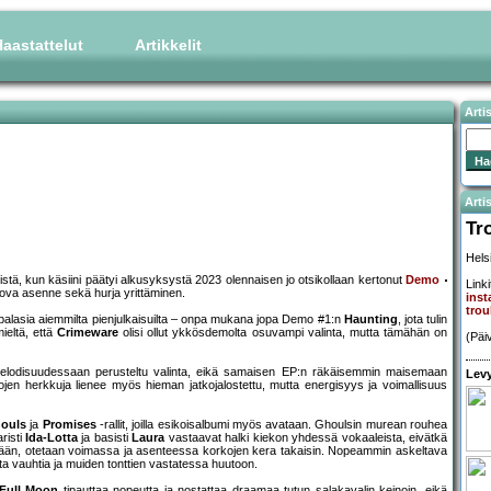
aastattelut
Artikkelit
Arti
Artis
Tr
Hels
kistä, kun käsiini päätyi alkusyksystä 2023 olennaisen jo otsikollaan kertonut
Demo
Linki
mpova asenne sekä hurja yrittäminen.
ins
tro
iin palasia aiemmilta pienjulkaisuilta – onpa mukana jopa Demo #1:n
Haunting
, jota tulin
ieltä, että
Crimeware
olisi ollut ykkösdemolta osuvampi valinta, mutta tämähän on
(Päi
lodisuudessaan perusteltu valinta, eikä samaisen EP:n räkäisemmin maisemaan
Levy
jen herkkuja lienee myös hieman jatkojalostettu, mutta energisyys ja voimallisuus
ouls
ja
Promises
-rallit, joilla esikoisalbumi myös avataan. Ghoulsin murean rouhea
risti
Ida-Lotta
ja basisti
Laura
vastaavat halki kiekon yhdessä vokaaleista, eivätkä
itään, otetaan voimassa ja asenteessa korkojen kera takaisin. Nopeammin askeltava
a vauhtia ja muiden tonttien vastatessa huutoon.
Full Moon
tipauttaa nopeutta ja nostattaa draamaa tutun salakavalin keinoin, eikä