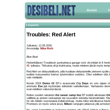
Arviot
H
Levyarvio
Troubles: Red Alert
Julkaistu: 12.05.2026
Arvostelija:
Mika Roth
Blue Bear
Helsinkiläisen Troublesin punkahtava garage rock oli erittäin lo-fi hen
#1
-julkaisu. Tikkuista oli ja kiukkuista, mutta mieleen jäivät myös te
Red Alert on debyyttialbumi, jolla kuullaan debytanteille yleiseen tyyl
tuolloin kutsuneeksi kiekon tylsimmäksi vedoksi. Olen edelleen sitä m
vain mielipide.
Kesän 2024
Demo #2
EP:n avausraita
Cry Days
on sen sijaan me
ammuttu
Eve
jää myöskään telineisiin vaiheilemaan. Varhaisten demo
ovat edelleen väkevinä läsnä.
Reilun vuoden takainen
the sweat camp live
EP esitteli aikoinaan
Gh
vallittelu ja asteen raskaampi ote osuvatkin kiistatta häränsilmään. Kita
he ole mitään suoranaisia kultakurkkuja, mutta mikä tekniikassa häv
Promises on myös selvä ässä,
Mikon
rumpujen pitäessä yllä armotont
Ns. uusia kappaleita ei joukossa montaa ole. Niistä kiekon sulkeva