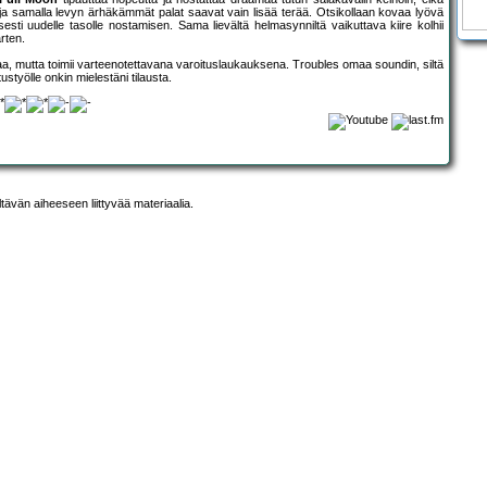
a samalla levyn ärhäkämmät palat saavat vain lisää terää. Otsikollaan kovaa lyövä
i uudelle tasolle nostamisen. Sama lievältä helmasynniltä vaikuttava kiire kolhii
rten.
ilaa, mutta toimii varteenotettavana varoituslaukauksena. Troubles omaa soundin, siltä
ustyölle onkin mielestäni tilausta.
ltävän aiheeseen liittyvää materiaalia.