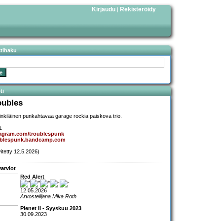
Kirjaudu
Rekisteröidy
|
stihaku
ti
oubles
inkiläinen punkahtavaa garage rockia paiskova trio.
t:
tagram.com/troublespunk
ublespunk.bandcamp.com
vitetty 12.5.2026)
arviot
Red Alert
12.05.2026
Arvostelijana Mika Roth
Pienet II - Syyskuu 2023
30.09.2023