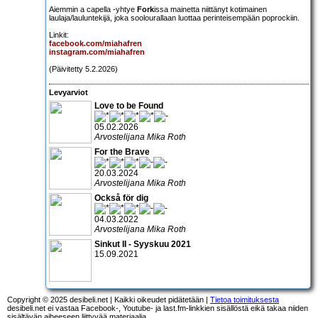
Aiemmin a capella -yhtye
Fork
issa mainetta niittänyt kotimainen
laulaja/lauluntekijä, joka soolourallaan luottaa perinteisempään poprockiin.
Linkit:
facebook.com/miahafren
instagram.com/miahafren
(Päivitetty 5.2.2026)
Levyarviot
Love to be Found
05.02.2026
Arvostelijana Mika Roth
For the Brave
20.03.2024
Arvostelijana Mika Roth
Också för dig
04.03.2022
Arvostelijana Mika Roth
Sinkut II - Syyskuu 2021
15.09.2021
Copyright © 2025 desibeli.net | Kaikki oikeudet pidätetään |
Tietoa toimituksesta
desibeli.net ei vastaa Facebook-, Youtube- ja last.fm-linkkien sisällöstä eikä takaa niiden
sisältävän aiheeseen liittyvää materiaalia.