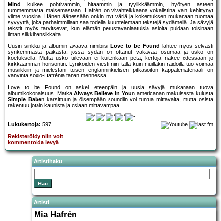
Mind
kulkee pohtivammin, hitaammin ja tyylikkäämmin, hyötyen asteen
tummemmasta maisemastaan. Hafrén on vivahteikkaana vokalistina vain kehittynyt
viime vuosina. Hänen äänessään onkin nyt väriä ja kokemuksen mukanaan tuomaa
syvyyttä, joka parhaimmillaan saa todella kuuntelemaan tekstejä sydämellä. Ja sävyjä
tekstit myös tarvitsevat, kun elämän perustavanlaatuisia asioita puidaan toisinaan
ilman silkkihansikkaita.
Uusin sinkku ja albumin avaava nimibiisi
Love to be Found
lähtee myös selvästi
synkemmästä paikasta, jossa sydän on ottanut vakavaa osumaa ja usko on
koetuksella. Mutta usko tulevaan ei kuitenkaan petä, kertoja näkee edessään jo
kirkkaamman horisontin. Lyriikoiden viesti niin tällä kuin muillakin raidoilla tuo voimaa
musiikkiin ja mielestäni toisen englanninkielisen pitkäsoiton kappalemateriaali on
vahvinta soolo-Hafrénia tähän mennessä.
Love to be Found on askel eteenpäin ja uusia sävyjä mukanaan tuova
albumikokonaisuus. Matka
Always Believe In You
n americanan makuisesta kulusta
Simple Babe
n karsittuun ja öisempään soundiin voi tuntua mittavalta, mutta osista
rakentuu jotain kaunista ja osiaan mittavampaa.
Lukukertoja:
597
Rekisteröidy niin voit
kommentoida levyä
Artistihaku
Artisti
Mia Hafrén