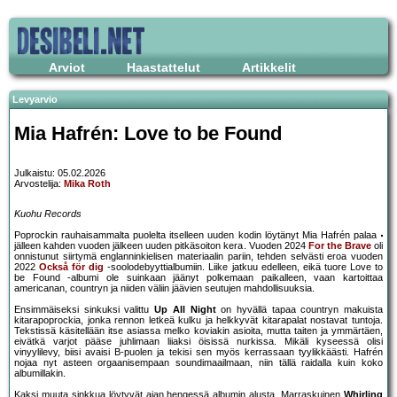
Arviot
Haastattelut
Artikkelit
Levyarvio
Mia Hafrén: Love to be Found
Julkaistu: 05.02.2026
Arvostelija:
Mika Roth
Kuohu Records
Poprockin rauhaisammalta puolelta itselleen uuden kodin löytänyt Mia Hafrén palaa
jälleen kahden vuoden jälkeen uuden pitkäsoiton kera. Vuoden 2024
For the Brave
oli
onnistunut siirtymä englanninkielisen materiaalin pariin, tehden selvästi eroa vuoden
2022
Också för dig
-soolodebyyttialbumiin. Liike jatkuu edelleen, eikä tuore Love to
be Found -albumi ole suinkaan jäänyt polkemaan paikalleen, vaan kartoittaa
americanan, countryn ja niiden väliin jäävien seutujen mahdollisuuksia.
Ensimmäiseksi sinkuksi valittu
Up All Night
on hyvällä tapaa countryn makuista
kitarapoprockia, jonka rennon letkeä kulku ja helkkyvät kitarapalat nostavat tuntoja.
Tekstissä käsitellään itse asiassa melko koviakin asioita, mutta taiten ja ymmärtäen,
eivätkä varjot pääse juhlimaan liiaksi öisissä nurkissa. Mikäli kyseessä olisi
vinyylilevy, biisi avaisi B-puolen ja tekisi sen myös kerrassaan tyylikkäästi. Hafrén
nojaa nyt asteen orgaanisempaan soundimaailmaan, niin tällä raidalla kuin koko
albumillakin.
Kaksi muuta sinkkua löytyvät ajan hengessä albumin alusta. Marraskuinen
Whirling