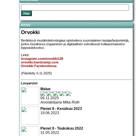
Artisti
Orvokki
Berliinissä musiikkiteknologiaa opiskeleva suomalainen laulaja/lauluntekijä,
jonka musiikissa orgaaninen ja digitaalinen sekoittuvat kollaasimaiseksi
lopputulokseksi.
Linkit:
instagram.com/orvokki128
orvokki.bandcamp.com
Orvokki Facebookissa
(Päivitetty 6.11.2025)
Levyarviot
Malus
06.11.2025
Arvostelijana Mika Roth
Pienet II - Kesäkuu 2023
19.06.2023
Pienet II - Toukokuu 2022
31.05.2022