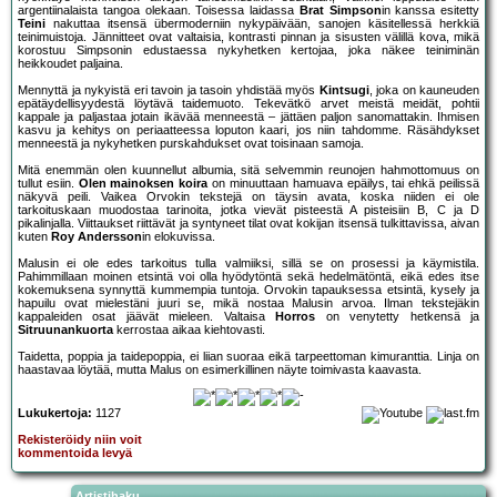
argentiinalaista tangoa olekaan. Toisessa laidassa
Brat Simpson
in kanssa esitetty
Teini
nakuttaa itsensä übermoderniin nykypäivään, sanojen käsitellessä herkkiä
teinimuistoja. Jännitteet ovat valtaisia, kontrasti pinnan ja sisusten välillä kova, mikä
korostuu Simpsonin edustaessa nykyhetken kertojaa, joka näkee teiniminän
heikkoudet paljaina.
Mennyttä ja nykyistä eri tavoin ja tasoin yhdistää myös
Kintsugi
, joka on kauneuden
epätäydellisyydestä löytävä taidemuoto. Tekevätkö arvet meistä meidät, pohtii
kappale ja paljastaa jotain ikävää menneestä – jättäen paljon sanomattakin. Ihmisen
kasvu ja kehitys on periaatteessa loputon kaari, jos niin tahdomme. Räsähdykset
menneestä ja nykyhetken purskahdukset ovat toisinaan samoja.
Mitä enemmän olen kuunnellut albumia, sitä selvemmin reunojen hahmottomuus on
tullut esiin.
Olen mainoksen koira
on minuuttaan hamuava epäilys, tai ehkä peilissä
näkyvä peili. Vaikea Orvokin tekstejä on täysin avata, koska niiden ei ole
tarkoituskaan muodostaa tarinoita, jotka vievät pisteestä A pisteisiin B, C ja D
pikalinjalla. Viittaukset riittävät ja syntyneet tilat ovat kokijan itsensä tulkittavissa, aivan
kuten
Roy Andersson
in elokuvissa.
Malusin ei ole edes tarkoitus tulla valmiiksi, sillä se on prosessi ja käymistila.
Pahimmillaan moinen etsintä voi olla hyödytöntä sekä hedelmätöntä, eikä edes itse
kokemuksena synnyttä kummempia tuntoja. Orvokin tapauksessa etsintä, kysely ja
hapuilu ovat mielestäni juuri se, mikä nostaa Malusin arvoa. Ilman tekstejäkin
kappaleiden osat jäävät mieleen. Valtaisa
Horros
on venytetty hetkensä ja
Sitruunankuorta
kerrostaa aikaa kiehtovasti.
Taidetta, poppia ja taidepoppia, ei liian suoraa eikä tarpeettoman kimuranttia. Linja on
haastavaa löytää, mutta Malus on esimerkillinen näyte toimivasta kaavasta.
Lukukertoja:
1127
Rekisteröidy niin voit
kommentoida levyä
Artistihaku