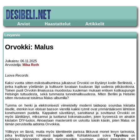
Arviot
Haastattelut
Artikkelit
Levyarvio
Orvokki: Malus
Julkaistu: 06.11.2025
Arvostelija:
Mika Roth
Luova Records
Kaksi vuotta sitten esikoisalbuminsa julkaissut Orvokki on löytänyt kodin Berliinistä,
jonka kuplivan yöelämän ja kulttuurin luvataan kuuluvan läpi uudesta pitkäsoitosta.
Toinen puoli Orvokin ilmaisussa muodostuu kuuleman mukaan entisen kotikaupungin
Helsingin tuttuudesta, sekä tummasta tunnelmallisuudesta. Miten Berliini ja Helsinki
sitten nivoutuvat toisiinsa Malus-albumilla?
Tumma on henki ja elektronisesti viimeistelty moderni taidepop soundaa kiistatta
öiselle, etenkin kun eloisan basson vierellä kaikki rytmit ovat ymmärtääkseni lähtöisin
konehuoneen puolelta. Kappaleet säveltänyt, sanoittanut ja sovittanut Orvokki on
myös äänittänyt, miksannut ja tuottanut kokonaisuuden, joten kyseessä on ainakin
kiistaton DIY-tuotos. Ainoastaan masterointi on uskottu toisiin käsiin, joten Malus on
tämän perusteella aidointa Orvokkia.
Yöllisyys on läsnä, mutta myös identiteetin parissa liikkuvat monet levyn tarinoista,
jotka levittäytyvät rohkeasti laajalle alalle. Kohtalokkaasti soiva
Täysikuu
on
nyökkäys menneiden aikojen tanssimusiikin suuntaan, vaikkei lopputulos ihan