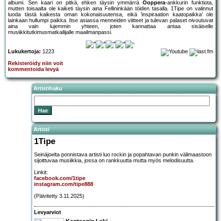
albumi. Sen kaari on pitkä, ehken täysin ymmärrä
Ooppera
-ankkurin funktiota,
mutten toisaalta ole kaiketi täysin aina Fellininkään töiden tasalla. 1Tipe on valinnut
luoda tästä kaikesta oman kokonaisuutensa, eikä ’inspiraation kaatopaikka’ ole
lainkaan hullumpi paikka. Itse asiassa menneiden viitteet ja tulevan palaset nivoutuvat
aina vain lujemmin yhteen, joten kannattaa antaa sisäiselle
musiikkitutkimusmatkailijalle maailmanpassi.
Lukukertoja:
1223
Rekisteröidy niin voit
kommentoida levyä
Artistihaku
Artisti
1Tipe
Seinäjoelta ponnistava artisti luo rockin ja popahtavan punkin välimaastoon
sijoittuvaa musiikkia, jossa on rankkuutta mutta myös melodisuutta.
Linkit:
facebook.com/1tipe
instagram.com/tipe888
(Päivitetty 3.11.2025)
Levyarviot