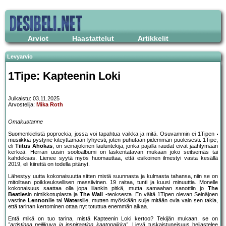
Arviot
Haastattelut
Artikkelit
Levyarvio
1Tipe: Kapteenin Loki
Julkaistu: 03.11.2025
Arvostelija:
Mika Roth
Omakustanne
Suomenkielistä poprockia, jossa voi tapahtua vaikka ja mitä. Osuvammin ei 1Tipen
musiikkia pystyne kiteyttämään lyhyesti, joten puhutaan pidemmän puoleisesti. 1Tipe,
eli
Tiitus Ahokas
, on seinäjokinen lauluntekijä, jonka pajalla raudat eivät jäähtymään
kerkeä. Herran uusin sooloalbumi on laskentatavan mukaan joko seitsemäs tai
kahdeksas. Lienee syytä myös huomauttaa, että esikoinen ilmestyi vasta kesällä
2019, eli kiirettä on todella pitänyt.
Lähestyy uutta kokonaisuutta sitten mistä suunnasta ja kulmasta tahansa, niin se on
mitoiltaan poikkeuksellisen massiivinen. 19 raitaa, tunti ja kuusi minuuttia. Monelle
kokonaisuus saattaa olla jopa liiankin pitkä, mutta samaahan sanottiin jo
The
Beatles
in nimikkotuplasta ja
The Wall
-teoksesta. En väitä 1Tipen olevan Seinäjoen
vastine
Lennon
ille tai
Waters
ille, mutten myöskään sulje mitään ovia vain sen takia,
että tarinan kertominen ottaa nyt totuttua enemmän aikaa.
Entä mikä on tuo tarina, mistä Kapteenin Loki kertoo? Tekijän mukaan, se on
”artistinsa peilikuva ja inspiraation kaatopaikka”
. Lievä tuskaistuneisuus heijastelee