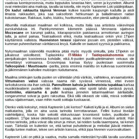
vaativaa luomisprosessia, mutta lopputulos lunastaa hien, veren ja kyyneleet. Albumit
ovat mielestäni aina matkoja, tavalla tai toisella, niin myös Kapteenin Loki päälinjoiltaan.
On kadut rakkautta täynnä Veronan
kulkee kauniin kaupungin kaduilla ja aistii
ilmasta rakkauden, joka saa saksofonin hehkumaan ja balladimaisen raidan
kukoistamaan. Rakkaus, kaiho, kiukku, huvittuneisuuskin, elon pieniä aaltoja kaikki.
Albumilla matkataan maailman eri kolkissa, mutta Italia saa artistista väkevimpiä
purskahduksia irti. Parinkymmenen kilometrin päässä Veronasta sijaitseva
Mozzecane
on karumpi paikka, kitarapoprockin paistaessa armottoman auringon
lailla, ja askel painaa. Teatraalisesti ehkä, mutta teatraalisuus onkin yksi 1Tipen
käyttämistä valteista.
Huoneiston terassi
sijainnee jossain em. pisteiden välissä,
kumman puheen/tarinan värittäessä levyä. Kaikelle on taatusti syynsä ja paikkansa.
Nykymaailman säännöillä musiikkia pitää myös myydä sinkuilla, joita 1Tipekin on
julkaissut uskollisesti. Tuplasinkku
IT-Mikko / Taidepaskahommia
osui
pienjulkaisujen koosteessa kohdalle, eikä A-puolen puolikuplettimainen veivaus ole
menettänyt voimaansa. Groovimpaa kamaa löytyy puolestaan uusimmalta
Talkoopäivä
/
Muuttoauto
-parilta, joista ensinnä mainittu on kulkevaa suomirokkia
ja jälkimmäinen kaihoilee muistojen riuduttamana.
Maailma sinkkujen tuolla puolen on vähintään yhtä värikäs, vaihteleva, arvaamatonkin.
Vittumainen valssi
valssaa naama niin syvässä virneessä, ettei irveen
tarkoituksesta ota ihan selvää.
Pannullinen kahvia ja kolmetoista tupakkaa
karkaa
musiikkiteatterin puolelle niin villein saappain, ettei spotti tahdo perässä pysyä.
Soitinliike, eläintarha & pubi
livahtaa jonnekin lattarimaailman äärilaidalle,
congarummut soivat ja guiro raksuttaa. Eikä sillä oikeasti ole väliä, missä soitinliike
sattuu sijaitsemaan, vaan mihin nuotit soittajia kuskaavat.
Olenko vielä keksinyt, mistä Kapteenin Loki kertoo? Kaiketi kyllä ja ei. Albumi on sielun
matkatarina, jolla on aina uusia tarinoita kerrottavanaan. Fellini kutsui itseään
valehtelijaksi, koska hän sekoitti elokuvissaan kroonisesti toden, puolitoden ja
sepitteen. 1Tipe tekee oletettavasti samaa, aivan kuten monet muutkin artistit. Hän
kertoo tarinoita, jotka voivat olla sinun ja minun, tai noiden tuolla taaempana, tai kenen
vaan. Tärkeää on kuitenkin se, että tarinat puhuttelevat ja melodiat jäävät mieleen.
Kuulija tuntee matkan, tekee sen artistin kanssa, ehkä jopa hivenen vuorovaikuttaen.
Kapteenin Loki on pitkä ja vaativa, mutta samalla mielestäni hyvällä tavalla uuvuttava