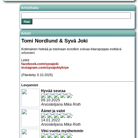
Artistihaku
Artisti
Tomi Nordlund & Syvä Joki
Kotimainen heleää ja toisinaan isostikin soivaa kitarapoppia esittävä
orkesteri.
Linkit:
facebook.com/syvajoki
instagram.com/syvajokiyhtye
(Päivitetty 9.10.2025)
Levyarviot
Hyvää seuraa
09.10.2025
Arvostelijana Mika Roth
Äänet ja valot
14.01.2022
Arvostelijana Mika Roth
Viisi vuotta myöhemmin