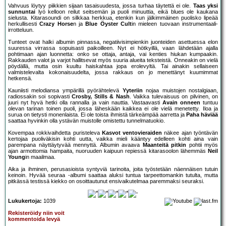
Vahvuus löytyy piikkien sijaan tasaisuudesta, jossa turhaa täytettä ei ole.
Taas yksi
sunnuntai
lyö kelloon reilut seitsemän ja puoli minuuttia, eikä blues ole kaukana
sielusta. Kitarasoundi on silkkaa herkkua, etenkin kun jälkimmäinen puolisko lipeää
herkullisesti
Crazy Horse
n ja
Blue Öyster Cult
in mieleen tuovaan instrumentaali-
irrotteluun.
Tunteet ovat halki albumin pinnassa, negatiivisimpienkin juonteiden asettuessa elon
suuressa virrassa sopuisasti paikoilleen. Nyt ei hötkyillä, vaan lähdetään ajalla
pohtimaan ajan luonnetta: onko se ottaja, antaja, vai kenties hiukan kumpaakin.
Rakkauden valot ja varjot hallitsevat myös suuria alueita teksteistä. Onneakin on vielä
pöydällä, mutta osin kuultu haiskahtaa jopa erolevyltä. Tai ainakin sellaiseen
valmistelevalta kokonaisuudelta, jossa rakkaus on jo menettänyt kuumimmat
hetkensä.
Kauniisti melodiansa ympärillä pyörähtelevä
Yyteriin
nojaa muistojen nostalgiaan,
radiossakin soi sopivasti
Crosby, Stills & Nash
. Vaikka tulevaisuus on pilvinen, on
juuri nyt hyvä hetki olla rannalla ja vain nauttia. Vastaavasti
Avain onneen
tuntuu
olevan tarinan toinen puoli, jossa läheskään kaikkea ei ole vielä menetetty. Iloa ja
surua on tietysti monenlaista. Ei ole toista ihmistä tärkeämpää aarretta ja
Paha häviää
saattaa hyvinkin olla ystävän muistolle omistettu tunnelmatuokio.
Kovempaa rokkivaihdetta puristeleva
Kasvot ventovieraiden
näkee ajan työntävän
kertojaa puoliväkisin kohti uutta, vaikka mieli kääntyy edelleen kohti aina vain
parempana näyttäytyvää mennyttä. Albumin avaava
Maanteitä pitkin
pohtii myös
ajan armottomia hampaita, nuoruuden kaipuun repiessä kitarasoolon lähemmäs
Neil
Young
in maailmaa.
Aika ja ihminen, perusasioista syntyviä tarinoita, joita työstetään näennäisen tutuin
keinoin. Hyvää seuraa -albumi saattaa aluksi tuntua tarpeettomankin tutulta, mutta
pitkässä testissä kiekko on osoittautunut ensivaikutelmaa paremmaksi seuraksi.
Lukukertoja:
1039
Rekisteröidy niin voit
kommentoida levyä