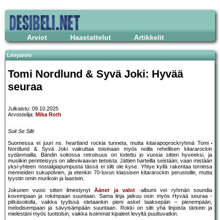
Arviot
Haastattelut
Artikkelit
Levyarvio
Tomi Nordlund & Syvä Joki: Hyvää
seuraa
Julkaistu: 09.10.2025
Arvostelija:
Mika Roth
Soit Se Silti
Suomessa ei juuri ns. heartland rockia tunneta, mutta kitarapoprockryhmä Tomi
Nordlund & Syvä Joki vaikuttaa toisinaan myös noilla rehellisen kitararockin
sydänmailla. Bändin soitossa retroisuus on todettu jo vuosia sitten hyveeksi, ja
musiikin perinteisyys on alleviivaavan tietoista. Jättien harteilla seistään, vaan mistään
yksi-yhteen nostalgiapumpusta tässä ei silti ole kyse. Yhtye kyllä rakentaa torninsa
menneiden sukupolvien, ja etenkin 70-luvun klassisen kitararockin perustoille, mutta
tyystin omin murikoin ja laastein.
Jokunen vuosi sitten ilmestynyt
Äänet ja valot
-albumi vei ryhmän soundia
kovempaan ja rokimpaan suuntaan. Sama linja jatkuu osin myös Hyvää seuraa -
pitkäsoitolla, vaikka tyylissä otetaankin pieni askel taaksepäin – pienempään,
melodisempaan ja sävyisämpään suuntaan. Rokki on silti yhä linjoista tärkein ja
mielestäni myös tuottoisin, vaikka isoimmat kipaleet levyltä puuttuvatkin.