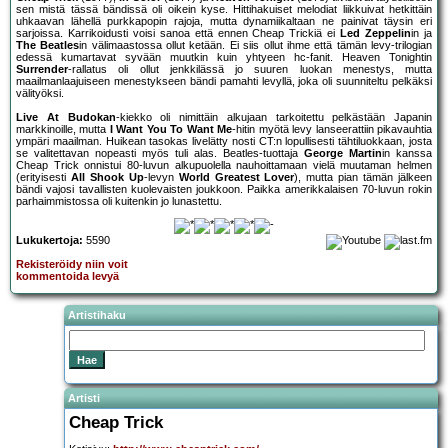
sen mistä tässä bändissä oli oikein kyse. Hittihakuiset melodiat liikkuivat hetkittäin
uhkaavan lähellä purkkapopin rajoja, mutta dynamiikaltaan ne painivat täysin eri
sarjoissa. Karrikoidusti voisi sanoa että ennen Cheap Trickiä ei
Led Zeppelin
in ja
The Beatles
in välimaastossa ollut ketään. Ei siis ollut ihme että tämän levy-trilogian
edessä kumartavat syvään muutkin kuin yhtyeen hc-fanit. Heaven Tonightin
Surrender
-rallatus oli ollut jenkkilässä jo suuren luokan menestys, mutta
maailmanlaajuiseen menestykseen bändi pamahti levyllä, joka oli suunniteltu pelkäksi
välityöksi.
Live At Budokan
-kiekko oli nimittäin alkujaan tarkoitettu pelkästään Japanin
markkinoille, mutta
I Want You To Want Me
-hitin myötä levy lanseerattiin pikavauhtia
ympäri maailman. Huikean tasokas livelätty nosti CT:n lopullisesti tähtiluokkaan, josta
se valitettavan nopeasti myös tuli alas. Beatles-tuottaja
George Martin
in kanssa
Cheap Trick onnistui 80-luvun alkupuolella nauhoittamaan vielä muutaman helmen
(erityisesti
All Shook Up
-levyn
World Greatest Lover
), mutta pian tämän jälkeen
bändi vajosi tavallisten kuolevaisten joukkoon. Paikka amerikkalaisen 70-luvun rokin
parhaimmistossa oli kuitenkin jo lunastettu.
Lukukertoja:
5590
Rekisteröidy niin voit
kommentoida levyä
Artistihaku
Artisti
Cheap Trick