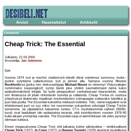
Arviot
Haastattelut
Artikkelit
Levyarvio
Cheap Trick: The Essential
Julkaistu: 21.04.2004
Arvostelija:
Jari Jokirinne
Epic
Vuonna 1974 isot ja machot stadionrock-bändit olivat voimiensa tunnossa, mutta
punkin sytyttämä vallankumous kyti jo pinnan alla. Samana vuonna Illinoisin
Rockford
issa (jonka mm. elokuvaohjaaja
Michael Moore
on nimennyt Yhdysvaltojen
rumimmaksi kaupungiksi!) syntyi bändi joka yhdisti saumattomasti nämä kaksi
epätodennäköistä tekijää. Se luotti pintapuolisen vanhahtavaan kitararokkiin, mutta
sen ilmaisussa oli jotain virkistävän tuoretta ja vallatonta. Cheap Trickia on useissa
yhteyksissä tituleerattu maailman ensimmäiseksi voimapoppia soittavaksi bändiksi ja
juuri tätä puolta The Essential-kokoelma mieluusti esittelee. Toki, nämä kappaleet ovat
ehdottomasti juuri se syy miksi me nuoremman sukupolven edustajat Cheap Trickin
tunnemme, tai ylipäätänsä haluamme tuntea. CT:n myöhäisemmät vaiheet (80/90-
luvut) ovat laadultaan niin epätasaista tavaraa, että keskittymisen vuosien 1976-80
kulta-aikaan ymmärtää vaivatta. The Essential-sarja ei aiemminkaan ole edes pyrkinyt
olemaan kattava.
Ennen megasukseeta Cheap Trick ehti julkaista kolme pitkäsoittoa – nimikkoalbumi
Cheap Trick
(1977),
In Color
(1977) ja
Heaven Tonight
(1978) tiivistivät täydellisesti