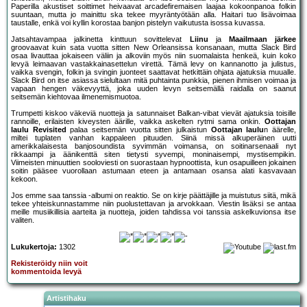
Paperilla akustiset soittimet heivaavat arcadefiremaisen laajaa kokoonpanoa folkin
suuntaan, mutta jo mainittu ska tekee myyräntyötään alla. Haitari tuo lisävoimaa
taustalle, enkä voi kyllin korostaa banjon pistelyn vaikutusta isossa kuvassa.
Jatsahtavampaa jalkinetta kinttuun sovittelevat
Liinu
ja
Maailmaan järkee
groovaavat kuin sata vuotta sitten New Orleansissa konsanaan, mutta Slack Bird
osaa livauttaa jokaiseen väliin ja alkoviin myös niin suomalaista henkeä, kuin koko
levyä leimaavan vastakkainasettelun virettä. Tämä levy on kannanotto ja julistus,
vaikka svengin, folkin ja svingin juonteet saattavat hetkittäin ohjata ajatuksia muualle.
Slack Bird on itse asiassa sielultaan mitä puhtainta punkkia, pienen ihmisen voimaa ja
vapaan hengen väkevyyttä, joka uuden levyn seitsemällä raidalla on saanut
seitsemän kiehtovaa ilmenemismuotoa.
Trumpetti kiskoo väkeviä nuotteja ja satunnaiset Balkan-vibat vievät ajatuksia toisille
rannoille, erilaisten kiveysten äärille, vaikka askelten rytmi sama onkin.
Oottajan
laulu Revisited
palaa seitsemän vuotta sitten julkaistun
Oottajan laulu
n äärelle,
miltei tuplaten vanhan kappaleen pituuden. Siinä missä alkuperäinen uutti
amerikkalaisesta banjosoundista syvimmän voimansa, on soitinarsenaali nyt
rikkaampi ja äänikenttä siten tietysti syvempi, moninaisempi, mystisempikin.
Viimeisten minuuttien sooloviesti on suorastaan hypnoottista, kun osapuilleen jokainen
soitin pääsee vuorollaan astumaan eteen ja antamaan osansa alati kasvavaan
kekoon.
Jos emme saa tanssia -albumi on reaktio. Se on kirje päättäjille ja muistutus siitä, mikä
tekee yhteiskunnastamme niin puolustettavan ja arvokkaan. Viestin lisäksi se antaa
meille musiikillisia aarteita ja nuotteja, joiden tahdissa voi tanssia askelkuvionsa itse
valiten.
Lukukertoja:
1302
Rekisteröidy niin voit
kommentoida levyä
Artistihaku