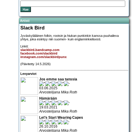
Artisti
Slack Bird
Jyväskyläläinen folkin, rootsin ja hiukan punkinkin kanssa puuhaileva
yhtye, joka esiintyy niin suomen- kuin englanninkielisesti.
Linkit:
slackbird.bandcamp.com
facebook.com/slackbird
instagram.com/slackbirdpunx
(Päivitetty 14.5.2026)
Levyarviot
Jos emme saa tanssia
03.06.2025
Arvostelijana Mika Roth
Hämärään
19.03.2021
Arvostelijana Mika Roth
Let’s Start Wearing Capes
26.10.2016
Arvostelijana Mika Roth