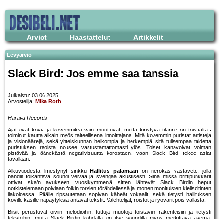
Arviot
Haastattelut
Artikkelit
Levyarvio
Slack Bird: Jos emme saa tanssia
Julkaistu: 03.06.2025
Arvostelija:
Mika Roth
Harava Records
Ajat ovat kovia ja kovemmiksi vain muuttuvat, mutta kiristyvä tilanne on toisaalta
toiminut kautta aikain myös taiteellisena innoittajana. Mitä kovemmin puristat artisteja
ja visionäärejä, sekä yhteiskunnan heikompia ja herkempiä, sitä tulisempaa taidetta
puristuksen raoista nousee vastustamattomasti ylös. Toiset kanavoivat voiman
pistävää ja äänekästä negatiivisuutta korostaen, vaan Slack Bird tekee asiat
tavallaan.
Alkuvuodesta ilmestynyt sinkku
Hallitus palamaan
on nerokas vastaveto, jolla
bändin folkahtava soundi veivaa ja svengaa akustisesti. Siinä missä brittipunkkarit
ottivat ska’n avukseen vuosikymmeniä sitten lähtevät Slack Birdin heput
notkistelemaan polviaan folkin torvien törähdellessä ja monen monituisten kielisoitinten
ilakoidessa. Päälle ripsautetaan sopivan käheät vokaalit, sekä tietysti hallituksen
koville käsille näpäytyksiä antavat tekstit. Valehtelijat, roistot ja ryövärit pois vallasta.
Biisit perustuvat oiviin melodioihin, tuttuja muotoja toistaviin rakenteisiin ja tietysti
teksteihin, mutta Slack Birdin kohdalla on itse soundilla myös merkittävä asema.