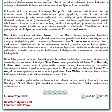
poikkeuksellisten olosuhteiden alaisina. Tämä on yksi sellainen, jonka kaksitoista
raitaa ja selvästi alle kolme varttia tempaavat kuulijan mukaan voimalla.
Kolmesta sinkusta toisena ilmestynyt
Jump Out
iski minuun välittömästi. Kertoja
ilmaisee auton kuljettajalle haluavansa pois kyydistä, mutta kuski ei ole
kuulevinaankaan ja näin ainoa vaihtoehto on heittäytyä pois liikkuvasta autosta.
Vertauskuvahan tämä (toivottavasti) on, mutta tilanteen epätoivo kiipeää päälle
tehokkaasti. Furman suorastaan huutaa, bändi soittaa ryskyen ja rämisten, vaan silti
tilaa löytyy myös jousille ja jopa hienovaraiselle sovitukselle. Tämähän on kuin
painajaisversio
Pulp
in raskaasti aliarvostetusta
This Is Hardcore
sta.
Niin ikään sinkkuna julkaistu
Power of the Moon
lienee reagointia Amerikan
nykyiseen tilanteeseen, jossa yhteiskunta luisuu nopeasti kohti kaiken kärjistymisestä
syntynyttä järjettömyyttä. Hieman myöhemmin soiva
Submission
omaksuu öisen,
verkkaisen, hiljaisemman ja urbaanimman soundin, mutta sama kierre jatkuu.
Elektronisen pintasilauksen saanut raita toteaa hyvisten häviävän uudessa ajassa
pahuuden voimille, jotka ovat kehittyneet kehittyvässä maailmassa pelottavalla
kiihkeydellä.
B-puolella jouset jatkavat barokkipopin liepeiden heiluttelua rosoisen kitararockin
taustalla, kun ironiseksi kääntyvä
Slow Burn
palaa punaisella liekillään.
You Hurt Me,
I Hate You
menee entistä pidemmälle samaa katua, kauneuden ja karuuden
haastaessa toisiaan musiikin ja sanojen keinoin. Albumin sulkeva lainabiisi
I Need The
Angel
on kuin epätoivosta kummunnut parkaisu,
Alex Walton
in alkuperäisen siivun
kääntyessä kitararockin alkuvoimaiseksi messuksi.
Kriisi on ainakin pahimmilta osiltaan ohitse, elämä jatkuu, mutta Furmanin luoma
Goodbye Small Head jää merkiksi vaikeasta vaiheesta. Sekä vaikeuksien
voittamisesta.
Lukukertoja:
1030
Rekisteröidy niin voit
kommentoida levyä