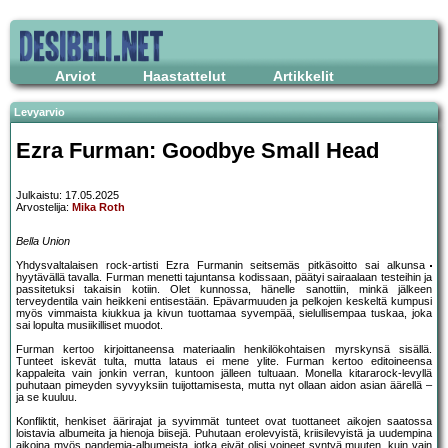
Arviot
Haastattelut
Artikkelit
Levyarvio
Ezra Furman: Goodbye Small Head
Julkaistu: 17.05.2025
Arvostelija:
Mika Roth
Bella Union
Yhdysvaltalaisen rock-artisti Ezra Furmanin seitsemäs pitkäsoitto sai alkunsa
hyytävällä tavalla. Furman menetti tajuntansa kodissaan, päätyi sairaalaan testeihin ja
passitetuksi takaisin kotiin. Olet kunnossa, hänelle sanottiin, minkä jälkeen
terveydentila vain heikkeni entisestään. Epävarmuuden ja pelkojen keskeltä kumpusi
myös vimmaista kiukkua ja kivun tuottamaa syvempää, sielullisempaa tuskaa, joka
sai lopulta musiikilliset muodot.
Furman kertoo kirjoittaneensa materiaalin henkilökohtaisen myrskynsä sisällä.
Tunteet iskevät tulta, mutta lataus ei mene ylite. Furman kertoo editoineensa
kappaleita vain jonkin verran, kuntoon jälleen tultuaan. Monella kitararock-levyllä
puhutaan pimeyden syvyyksiin tuijottamisesta, mutta nyt ollaan aidon asian äärellä –
ja se kuuluu.
Konfliktit, henkiset äärirajat ja syvimmät tunteet ovat tuottaneet aikojen saatossa
loistavia albumeita ja hienoja biisejä. Puhutaan erolevyistä, kriisilevyistä ja uudempina
aikoina myös pandemia-albumeista, jotka eivät olisi voineet syntyä muuten, kuin vain