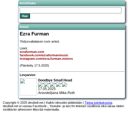
Artistihaku
Artisti
Ezra Furman
Yhdysvaltalaisen rock-artisti.
Linkit:
ezrafurman.com
facebook.com/ezrafurmanmusic
instagram.com/ezra.furman.visions
(Päivitetty 17.5.2025)
Levyarviot
Goodbye Small Head
17.05.2025
Arvostelijana Mika Roth
Copyright © 2025 desibeli.net | Kaikki oikeudet pidätetään |
Tietoa toimituksesta
desibeli.net ei vastaa Facebook-, Youtube- ja last.fm-linkkien sisällöstä eikä takaa niiden
sisältävän aiheeseen liittyvää materiaalia.