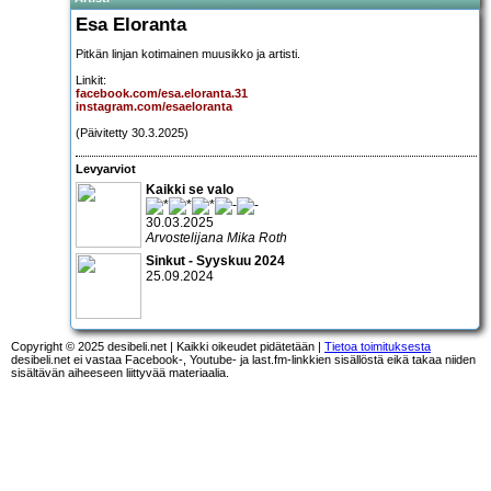
Esa Eloranta
Pitkän linjan kotimainen muusikko ja artisti.
Linkit:
facebook.com/esa.eloranta.31
instagram.com/esaeloranta
(Päivitetty 30.3.2025)
Levyarviot
Kaikki se valo
30.03.2025
Arvostelijana Mika Roth
Sinkut - Syyskuu 2024
25.09.2024
Copyright © 2025 desibeli.net | Kaikki oikeudet pidätetään |
Tietoa toimituksesta
desibeli.net ei vastaa Facebook-, Youtube- ja last.fm-linkkien sisällöstä eikä takaa niiden
sisältävän aiheeseen liittyvää materiaalia.