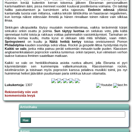
Huomion kerää kuitenkin kerran toisensa jälkeen Elorannan persoonallisen
karismaattinen ääni, jossa menneet vuodet kuuluvat positiivisena voimana. On taitolaji
hallita paisuttamisen ja karsimisen arka rajaseutu.
Eedenin edessä
yllättää
kantamalla tuosta vain mittansa, vaikka tekstin lähtökohta on haastavan negatiivinen,
kun kertoja näkee edessään ihmeitä ja hänen rinnallaan toinen näkee vain silkkaa
ilmaa.
Sinkkujen ulkopuolelta löytyy muutakin momenttivoimaa, vaikka terävimmät kärjet
sinkuiksi onkin osattu jo poimia.
Sun täytyy luottaa
on sielukas veto, jolla kättä
ojennetaan kohti toista ja rakkaus voittaa pahimmatkin vastoinkäymiset. Tarinahan on
miljoona kertaa kuultu, mutta kyse ei olekaan siitä mitä tehdään, vaan miten.
Springsteen
it on kuultu ja
Näitä hetkiä kertyy
toistaa onnistuneesti Pomon
Philadelphia
-kauden soundeja sekä vibaa. Rockin ja gospelin liittoa hyödyntää myös
Kaikki se valo
, jonka mitta painuu peräti seitsemän minuutin tuolle puolen. Klassisen
angloamerikkalaisen poprockin vankka tuntemus onkin tarpeen, kun viimeisen verhon
taakse katoava ihminen saatellaan matkaan.
Kaikki se valo on henkilökohtaisia asioita ruotiva albumi, jolla Eloranta ei pyri
käynnistämään sen kummempia vallankumouksia. Klassisemman rockin,
iskelmärockin ja toisinaan myös poprockin kanssa pelaileva musiikki toimii, jos nyt
huimimmat hetket jäävätkin puuttumaan paria sinkkua lukuun ottamatta.
Lukukertoja:
1307
Rekisteröidy niin voit
kommentoida levyä
Artistihaku
Artisti