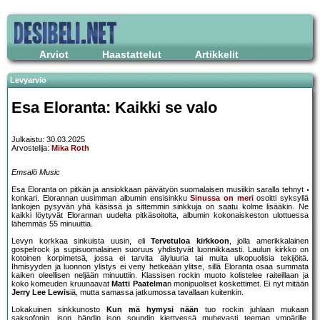
Arviot
Haastattelut
Artikkelit
Levyarvio
Esa Eloranta: Kaikki se valo
Julkaistu: 30.03.2025
Arvostelija:
Mika Roth
Emsalö Music
Esa Eloranta on pitkän ja ansiokkaan päivätyön suomalaisen musiikin saralla tehnyt
konkari. Elorannan uusimman albumin ensisinkku
Sinussa on meri
osoitti syksyllä
lankojen pysyvän yhä käsissä ja sittemmin sinkkuja on saatu kolme lisääkin. Ne
kaikki löytyvät Elorannan uudelta pitkäsoitolta, albumin kokonaiskeston ulottuessa
lähemmäs 55 minuuttia.
Levyn korkkaa sinkuista uusin, eli
Tervetuloa kirkkoon
, jolla amerikkalainen
gospelrock ja supisuomalainen suoruus yhdistyvät luonnikkaasti. Laulun kirkko on
kotoinen korpimetsä, jossa ei tarvita älyluuria tai muita ulkopuolisia tekijöitä.
Ihmisyyden ja luonnon ylistys ei veny hetkeään ylitse, sillä Eloranta osaa summata
kaiken oleellisen neljään minuuttiin. Klassisen rockin muoto kolistelee raiteillaan ja
koko komeuden kruunaavat
Matti Paatelma
n monipuoliset koskettimet. Ei nyt mitään
Jerry Lee Lewis
iä, mutta samassa jatkumossa tavallaan kuitenkin.
Lokakuinen sinkkunosto
Kun mä hymysi nään
tuo rockin juhlaan mukaan
saksofonin, ison bändin ison soundin kiertyessä muhevasti teeman ympärille.