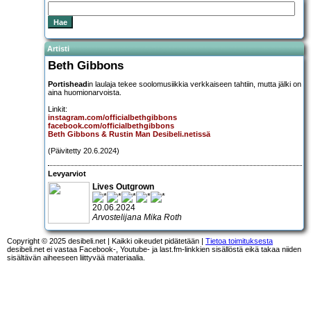
Artisti
Beth Gibbons
Portishead
in laulaja tekee soolomusiikkia verkkaiseen tahtiin, mutta jälki on
aina huomionarvoista.
Linkit:
instagram.com/officialbethgibbons
facebook.com/officialbethgibbons
Beth Gibbons & Rustin Man Desibeli.netissä
(Päivitetty 20.6.2024)
Levyarviot
Lives Outgrown
20.06.2024
Arvostelijana Mika Roth
Copyright © 2025 desibeli.net | Kaikki oikeudet pidätetään |
Tietoa toimituksesta
desibeli.net ei vastaa Facebook-, Youtube- ja last.fm-linkkien sisällöstä eikä takaa niiden
sisältävän aiheeseen liittyvää materiaalia.