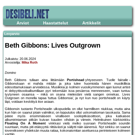
Arviot
Haastattelut
Artikkelit
Levyarvio
Beth Gibbons: Lives Outgrown
Julkaistu: 20.06.2024
Arvostelija:
Mika Roth
Domino
Beth Gibbons tullaan aina liittämään
Portishead
-yhtyeeseen. Tuolle faktalle
Gibbonskaan ei mahda mitään ja joka tulee huomioida hänen musiikillisia
edesottamuksiaan arvioidessa. Musiikkia jo kolmen vuosikymmenen ajan luonut artisti
ei debyyttisooloalbumillaan pyri tekemään isoa pesäeroa menneeseen, vaan tuntuu
tyytyneen osaansa – mikä on osana mielestäni vielä sangen onnekas. Lives
Outgrown on monella tapaa ’tuttua Gibbonsia’, ja nyt kun nuo portisheadit on käyty
läpi, voidaan keskittyä itse asiaan.
Gibbonsin tuotanto Portisheadin ulkopuolella on ollut harmillisen niukkaa, mutta aina
kun hän on saanut jotain valmiiksi, on lopputulos ollut uskomattoman tasokasta. Sama
pätee myös ensimmäiseen viralliseen soolopitkäsoittoon, joka katkaisee
albumirintaman pitkän kuivan kauden vihdoin ja viimein. Helmikuinen kärkisinkku
Floating On A Moment
vinkkasi vielä melko suoraan Portisheadin soundin
suuntaan, mutta piti etäisyyttä riittävästi ja säilytti näin äänensä. Nyt sinkku on saanut
tovereikseen yhdeksän muuta raitaa, kokonaismitan asettuessa perinteiseen kolmeen
varttiin.