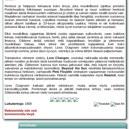
Rentous ja helppous leimaavat koko levyä, joka musiikillisesti sijoittuu jonnekin
Portisheadista folkimpaan suuntaan. Akustiset kitarat ja muut soittimet henkivät
maailman ääniä ilmansuuntien vaihtuessa jo yhden ja saman raidan sisällä tuosta vain.
Maalailevan rauhaisat muodot antavat kappaleille tilaa hengittää, sovitusten suosiessa
avaran eteerisiä kanavia. Lopullisia muotoja on taatusti haettu pitkään ja hartaasti,
olihan albumi tuloillaan jo 10-luvun alkupuolelta saakka. Hionta ei ole kuitenkaan
poistanut liikaa särmiä, ei läheskään, mistä syvin kumarrus tekijätiimin suuntaan.
Eikä musiikillisia rajapintoja lähdetä suotta rajaamaan sulkuviivoin, vaan kaikkea
leimaa mahdollisuuksia huokuva henki, joka pitää taivaat avoimina ja siivet vakaasti
ilmassa. Gibbons tietää selvästi mitä kappaleiltaan, levyltään ja yleisemmin
musiikiltaan haluaa, mikä tekee niin yksittäisistä kappaleista kuin koko
albumikokonaisuudestakin ehyen. Lives Outgrown onkin kokonaisuutena osiaan
suurempi summa, jonka täysi syvyys, merkitys ja voima lähtee hitaasti paljastumaan.
Toistaiseksi viimeisin sinkku,
Lost Changes
, soundaa raikkaalla tavalla menneelle,
pitkien nuottien ja lievästi öistä tunnelmaa huokuvan rytmipuolen pitäessä miellyttävän
alamäen yllä. Gibbonsin kanssa kun tuntuu jatkuvasti siltä, että käynti on kevyttä,
vaivatonta ja mahdottoman luonnollista.
Beyond the Sun
viivähtää itämaisemmissa
maisemissa hetkisen, varhaiselle
Pink Floyd
ille ominaisen vapaamman rocksoundin
kukkiessa täydessä väriloistossaan. Hiukan samoilla kalastelee myös
Rewind
, tosin
tempo on viehkeämpi, askel ponnahtavampi.
Lives Outgrown katkaisi pitkän odotuksen, mutta antaa myös vastinetta
kärsivällisyydelle. Portishead lienee jo pitkälti matkansa tehnyt, vaan soolona
Gibbonsilla tuntuu olevan vielä runsaasti annettavaa.
Lukukertoja:
1808
Rekisteröidy niin voit
kommentoida levyä
Artistihaku