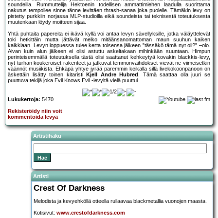
soundeilla. Rummuttelija Hektoenin todellisen ammattimiehen laadulla suorittama
nakutus tempoilee sinne tänne levittäen thrash-sanaa joka puolelle. Tämäkin levy on
pistetty purkkiin norjassa MLP-studioilla eikä soundeista tai teknisestä toteutuksesta
muutenkaan löydy moitteen sijaa.
Yhtä puhtaita papereita ei ikävä kyllä voi antaa levyn sävellyksille, jotka väläyttelevät
toki hetkittäin mutta jättävät melko mitäänsanomattoman maun suuhun kaiken
kaikkiaan. Levyn loppuessa tulee kerta toisensa jälkeen ”tässäkö tämä nyt oli?” –olo.
Aivan kuin alun jälkeen ei olisi astuttu askeltakaan mihinkään suuntaan. Himpun
perinteisemmällä toteutuksella tästä olisi saattanut kehkeytyä kovakin blackkis-levy,
nyt turhan koukeroiset rakenteet ja jatkuvat temmonvaihdokset vievät ne viimeisetkin
väännöt musiikista. Ehkäpä yhtye jyrää paremmin keikalla sillä livekokoonpanoon on
äskettäin lisätty toinen kitaristi
Kjell Andre Hubred
. Tämä saattaa olla juuri se
puuttuva tekijä joka Evil Knows Evil -levyltä vielä puuttui...
Lukukertoja:
5470
Rekisteröidy niin voit
kommentoida levyä
Artistihaku
Artisti
Crest Of Darkness
Melodista ja kevyehköllä otteella rullaavaa blackmetallia vuonojen maasta.
Kotisivut:
www.crestofdarkness.com