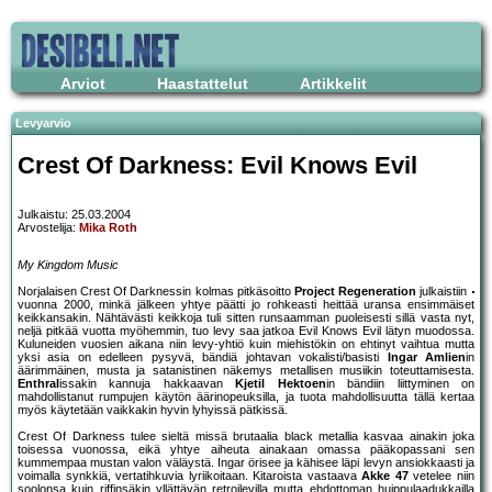
Arviot
Haastattelut
Artikkelit
Levyarvio
Crest Of Darkness: Evil Knows Evil
Julkaistu: 25.03.2004
Arvostelija:
Mika Roth
My Kingdom Music
Norjalaisen Crest Of Darknessin kolmas pitkäsoitto
Project Regeneration
julkaistiin
vuonna 2000, minkä jälkeen yhtye päätti jo rohkeasti heittää uransa ensimmäiset
keikkansakin. Nähtävästi keikkoja tuli sitten runsaamman puoleisesti sillä vasta nyt,
neljä pitkää vuotta myöhemmin, tuo levy saa jatkoa Evil Knows Evil lätyn muodossa.
Kuluneiden vuosien aikana niin levy-yhtiö kuin miehistökin on ehtinyt vaihtua mutta
yksi asia on edelleen pysyvä, bändiä johtavan vokalisti/basisti
Ingar Amlien
in
äärimmäinen, musta ja satanistinen näkemys metallisen musiikin toteuttamisesta.
Enthral
issakin kannuja hakkaavan
Kjetil Hektoen
in bändiin liittyminen on
mahdollistanut rumpujen käytön äärinopeuksilla, ja tuota mahdollisuutta tällä kertaa
myös käytetään vaikkakin hyvin lyhyissä pätkissä.
Crest Of Darkness tulee sieltä missä brutaalia black metallia kasvaa ainakin joka
toisessa vuonossa, eikä yhtye aiheuta ainakaan omassa pääkopassani sen
kummempaa mustan valon väläystä. Ingar örisee ja kähisee läpi levyn ansiokkaasti ja
voimalla synkkiä, vertatihkuvia lyriikoitaan. Kitaroista vastaava
Akke 47
vetelee niin
soolonsa kuin riffinsäkin yllättävän retroilevilla mutta ehdottoman huippulaadukkailla