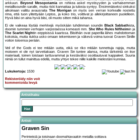
arkkuun.
Beyond Mesopotamia
on rohkea askel mystisyyden ja varhaisemman
metallisoundin saralle, mutta riski kannattaa ja tulosta syntyy. Ensimmäiseksi sinkuksi
aikoinaan valittu avausraita
The Morrigan
on myös sen verran korkealle nostettu
rima, että tuon ylitettyään Leptos, ja koko trio, voittivat jo allekirjoittaneen puolelleen.
Hyvä biisi on aina hyvä biisi, oli muoto sitten mikä tahansa.
Ei ole vaikeaa löytää merkkejä myöskään tuhdimman soundin
Black Sabbath
ista,
doomin tummien verhojen varjostaessa komeasti mm.
She Who Rules Niflheim
in ja
The Scarlet Night
in eeppisissä kaarissa. Biisithän ovat paperilla lähes mahdottoman
kokoisia, mutta tiukka usko omaan tekemiseen ja väkevä voima tuovat Graven Sinille
voiton toisensa perään.
Veil of the Gods ei tee mitään uutta, eikä se riko mitään tunnettuja rajoja, mutta
moiseen ei ole nyt tarvettakaan. Graven Sin tuntee alansa, mutta tärkeintä on itse
materiaali, toinen toistaan tarttuvammat ja kestäväksi osoittautuvat kappaleet. Suuria
nimiä on tullut mainittua edellä, mutta yhtye tekee niille kaikille mielestäni kunniaa.
Lukukertoja:
1530
Rekisteröidy niin voit
kommentoida levyä
Artistihaku
Artisti
Graven Sin
Perinteistä ja toisinaan doomahtavaakin metallia soittava