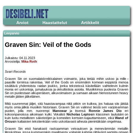
Arviot
Haastattelut
Artikkelit
Levyarvio
Graven Sin: Veil of the Gods
Julkaistu: 04.11.2023
Arvostelija:
Mika Roth
Svart Records
Graven Sin on suomalaiskreikkalainen voimatrio, joka tietää mihin uskoo ja mille
paasille torninsa rakentaa. Veil of the Gods on ensinnäkin komean eeppistä menoa
sisältävä yhdentoista raidan joukko, jonka teksteissä käsitellään vaihtelevin kulmin
monia eri uskontoja, jumaluuksia ja okkultistisia asioita. Musiikkinsa puolesta Graven
Sin on puolestaan alkuperäisen, alkuvoimaisen ja samaan aikaan hienostuneen heavy
metalin jättien jälkeläinen.
Mitä suuremmat jäljet, sitä haastavampaa niitä pitkin on kulkea, jos haluaa siis jättää
myös omia jälkiä musiikin historiaan. Graven Sin on valinnut tiestä sen varjoisamman
puolen, jolla mm. nuorempi
Manowar
ja itsensä
Ronnie James Dio
eri
kokoonpanoissa aikoinaan kulki. Vokalisti
Nicholas Leptos
in klassinen lauluääni on
kuin luotu metallisten säkeistöjen ja komeiden kertsien kajauttamiseen, eikä
Wand of
Orcus
in kaltaisten tekstienkään veto uskottavasti aiheuta pienintäkään ongelmaa.
Graven Sin etsii hanakasti raskaamman veivauksen ja menevämmän metallin
liitoskohtaa, jossa kummastakin maailmasta voitaisiin kahmia riittävästi aarteita omaan