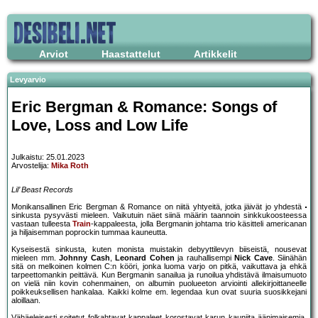
Arviot
Haastattelut
Artikkelit
Levyarvio
Eric Bergman & Romance: Songs of
Love, Loss and Low Life
Julkaistu: 25.01.2023
Arvostelija:
Mika Roth
Lil’ Beast Records
Monikansallinen Eric Bergman & Romance on niitä yhtyeitä, jotka jäivät jo yhdestä
sinkusta pysyvästi mieleen. Vaikutuin näet siinä määrin taannoin sinkkukoosteessa
vastaan tulleesta
Train
-kappaleesta, jolla Bergmanin johtama trio käsitteli americanan
ja hiljaisemman poprockin tummaa kauneutta.
Kyseisestä sinkusta, kuten monista muistakin debyyttilevyn biiseistä, nousevat
mieleen mm.
Johnny Cash
,
Leonard Cohen
ja rauhallisempi
Nick Cave
. Siinähän
sitä on melkoinen kolmen C:n kööri, jonka luoma varjo on pitkä, vaikuttava ja ehkä
tarpeettomankin peittävä. Kun Bergmanin sanailua ja runoilua yhdistävä ilmaisumuoto
on vielä niin kovin cohenmainen, on albumin puolueeton arviointi allekirjoittaneelle
poikkeuksellisen hankalaa. Kaikki kolme em. legendaa kun ovat suuria suosikkejani
aloillaan.
Vähäeleisesti soitetut folkahtavat kappaleet korostavat karun kauniita äänimaisemia,