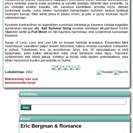
joissa melodiat saavat soida avoimina ja sanoille jätetään riittämiin tilaa ympärille. Ja
jos melodiat ovatkin kauniita, niin sanoissa käsitellään armotta myös elämän
synkempiä puolia, sekä mielen huoneiden hämärimpien nurkkien luokse hylättyjä
muistojen kasoja. Niitä ääniä joista ei pääse eroon, ja joita ei pysty koskaan täysin
vaimentamaan.
Kyseinen kontrastihan on legendojen suosimaa toimintaa ja kauneus kohtaa tragedian
aurinkoisen taivaan alla.
Sad Summer Song
sovittaa askeliaan alkuperäisen rockin
hiljaiseen tahtiin ja
Full Moon
on niin kaunista harmoniaa, että sydämestä suorastaan
kirpaisee.
Songs of Love, Loss and Low Life on tosiaan hankala arvioitava. Ensinnäkin biisit
muistuttavat vaarallisen paljon toisten tekemisiä, vaikka omasta soundista voidaankin
jo puhua. Toisekseen levy on armottoman lyhyt, kun 26 minuuttiakaan ei ehdi
täyttymään, joten kaikki pitkäsoiton mitat eivät teknisesti edes täyty. Toivonkin
sydämestäni että bändi jatkaa, kehittyy ja löytää vielä täyden potentiaalinsa, joka
tähän mennessä kuullun perusteella on huima.
Lukukertoja:
1652
Rekisteröidy niin voit
kommentoida levyä
Artistihaku
Artisti
Eric Bergman & Romance