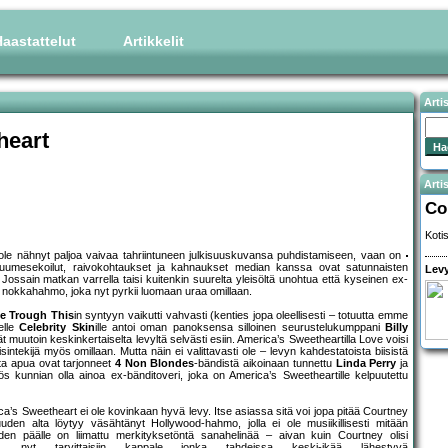
aastattelut
Artikkelit
Arti
heart
Artis
Co
Koti
i ole nähnyt paljoa vaivaa tahriintuneen julkisuuskuvansa puhdistamiseen, vaan on
. Huumesekoilut, raivokohtaukset ja kahnaukset median kanssa ovat satunnaisten
Levy
 Jossain matkan varrella taisi kuitenkin suurelta yleisöltä unohtua että kyseinen ex-
 nokkahahmo, joka nyt pyrkii luomaan uraa omillaan.
ve Trough This
in syntyyn vaikutti vahvasti (kenties jopa oleellisesti – totuutta emme
elle
Celebrity Skin
ille antoi oman panoksensa silloinen seurustelukumppani
Billy
ät muutoin keskinkertaiselta levyltä selvästi esiin. America’s Sweetheartilla Love voisi
biisintekijä myös omillaan. Mutta näin ei valittavasti ole – levyn kahdestatoista biisistä
nta apua ovat tarjonneet
4 Non Blondes
-bändistä aikoinaan tunnettu
Linda Perry
ja
 kunnian olla ainoa ex-bänditoveri, joka on America’s Sweetheartille kelpuutettu
’s Sweetheart ei ole kovinkaan hyvä levy. Itse asiassa sitä voi jopa pitää Courtney
en alta löytyy väsähtänyt Hollywood-hahmo, jolla ei ole musiikillisesti mitään
oiden päälle on liimattu merkityksetöntä sanahelinää – aivan kuin Courtney olisi
, nyt tarvittaisiin kappale jonka tahdeissa keski-ikää lähestyvä