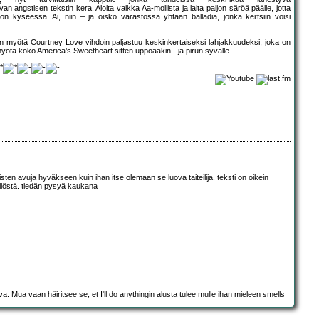
n angstisen tekstin kera. Aloita vaikka Aa-mollista ja laita paljon säröä päälle, jotta
si on kyseessä. Ai, niin – ja oisko varastossa yhtään balladia, jonka kertsiin voisi
en myötä Courtney Love vihdoin paljastuu keskinkertaiseksi lahjakkuudeksi, joka on
yötä koko America’s Sweetheart sitten uppoaakin - ja pirun syvälle.
sten avuja hyväkseen kuin ihan itse olemaan se luova taiteilija. teksti on oikein
llöstä. tiedän pysyä kaukana
. Mua vaan häiritsee se, et I'll do anythingin alusta tulee mulle ihan mieleen smells