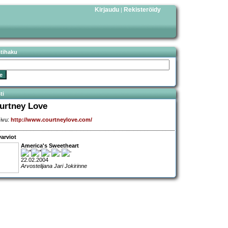
Kirjaudu
Rekisteröidy
|
stihaku
ti
urtney Love
sivu:
http://www.courtneylove.com/
arviot
America's Sweetheart
22.02.2004
Arvostelijana Jari Jokirinne