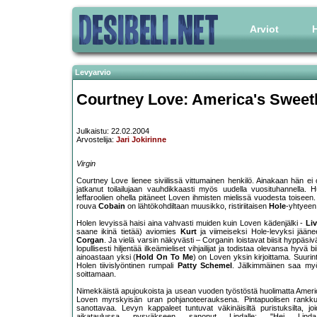
Arviot
H
Levyarvio
Courtney Love: America's Sweet
Julkaistu: 22.02.2004
Arvostelija:
Jari Jokirinne
Virgin
Courtney Love lienee siviilissä vittumainen henkilö. Ainakaan hän e
jatkanut toilailujaan vauhdikkaasti myös uudella vuosituhannella
leffaroolien ohella pitäneet Loven ihmisten mielissä vuodesta toiseen.
rouva
Cobain
on lähtökohdiltaan muusikko, ristiriitaisen
Hole
-yhtyeen
Holen levyissä haisi aina vahvasti muiden kuin Loven kädenjälki -
Li
saane ikinä tietää) aviomies
Kurt
ja viimeiseksi Hole-levyksi jääne
Corgan
. Ja vielä varsin näkyvästi – Corganin loistavat biisit hyppäsiv
lopullisesti hiljentää ilkeämieliset vihjailijat ja todistaa olevansa hyvä 
ainoastaan yksi (
Hold On To Me
) on Loven yksin kirjoittama. Suuri
Holen tiivislyöntinen rumpali
Patty Schemel
. Jälkimmäinen saa myös
soittamaan.
Nimekkäistä apujoukoista ja usean vuoden työstöstä huolimatta America
Loven myrskyisän uran pohjanoteerauksena. Pintapuolisen rankkuud
sanottavaa. Levyn kappaleet tuntuvat väkinäisiltä puristuksilta, j
aikataulussa pysyäkseen sanonut Lindalle; "Hei Linda