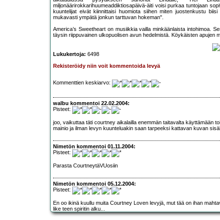
miljonäärirokkarihuumeaddiktiosapäivä-äiti voisi purkaa tuntojaan sopiva
kuuntelijat eivät kiinnittaisi huomiota siihen miten juostenkustu bii
mukavasti ympätä jonkun tarttuvan hokeman".
America’s Sweetheart on musiikkia vailla minkäänlaista intohimoa. S
täysin riippuvainen ulkopuolisen avun hedelmistä. Köykäisten apujen m
Lukukertoja:
6498
Rekisteröidy niin voit kommentoida levyä
Kommenttien keskiarvo:
walbu kommentoi 22.02.2004:
Pisteet:
joo, vaikuttaa täti courtney aikalailla enemmän taitavalta käyttämään toi
mainio ja ilman levyn kuunteluakin saan tarpeeksi kattavan kuvan sisä
Nimetön kommentoi 01.11.2004:
Pisteet:
Parasta CourtneytäVUosiin
Nimetön kommentoi 05.12.2004:
Pisteet:
En oo ikinä kuullu muita Courtney Loven levyjä, mut tää on ihan mahtava
like teen spiritin alku...