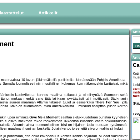
aastattelut
Artikkelit
Arti
ment
Artis
Ca
Koti
musi
 materiaalista 10-luvun jälkimmäisellä puoliskolla, kiertäessään Pohjois-Amerikkaa
na. Samalla luonnollisesti niin musiikillinen kokemus kuin näkemyskin karttuivat, mikä
Linki
cam
ins
äänitettiin Nashvillessa, kunnes maailma sulkeutui ja oli siirryttävä Suomeen sekä
face
arttunut mukaan, enkä sano tätä lainkaan syyttävästi tahi moittivasti. Bäckmanin
istia suuren maailman Atlantin takaiset tuulet ja esimerkiksi
There For You
, jolla
(Päi
ensa. Mikä on suomalaista, mikä amerikkalaista – musiikki häivyttää jälleen kerran
Levy
nkin upea nimiraita
Give Me a Moment
saattaa sielukkuudellaan puristaa kyyneleen
teita suosiva Bäckman tekee rohkeimman liikkeensä kuitenkin vasta ankkuriraidalla,
leella. Albumin ainoa suomenkielinen biisi on hiljainen laulu suoraan sydämestä,
isen maailman huminan keskellä. Jotain kertoo jo se, että siivu on valittu sinkuksi.
 jo pohtimaan, että onko kokonaisuus kenties liiankin hajallaan. Muodot vaihtelevat
ojuhdan roolia, mutta kaikkea yhdistää Bäckmanin tapa säveltää, laulaa ja kertoa