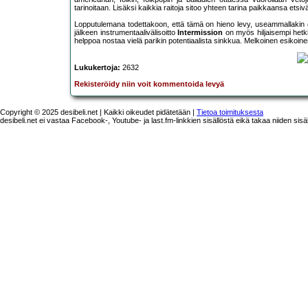
tarinoitaan. Lisäksi kaikkia raitoja sitoo yhteen tarina paikkaansa ets
Lopputulemana todettakoon, että tämä on hieno levy, useammallakin e
jälkeen instrumentaalivälisoitto
Intermission
on myös hiljaisempi hetki 
helppoa nostaa vielä parikin potentiaalista sinkkua. Melkoinen esikoinen
Lukukertoja:
2632
Rekisteröidy niin voit kommentoida levyä
Copyright © 2025 desibeli.net | Kaikki oikeudet pidätetään |
Tietoa toimituksesta
desibeli.net ei vastaa Facebook-, Youtube- ja last.fm-linkkien sisällöstä eikä takaa niiden sisä