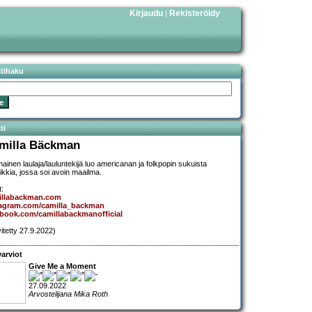
Kirjaudu
Rekisteröidy
|
stihaku
ti
milla Bäckman
mainen laulaja/lauluntekijä luo americanan ja folkpopin sukuista
ikkia, jossa soi avoin maailma.
t:
illabackman.com
tagram.com/camilla_backman
book.com/camillabackmanofficial
vitetty 27.9.2022)
arviot
Give Me a Moment
27.09.2022
Arvostelijana Mika Roth