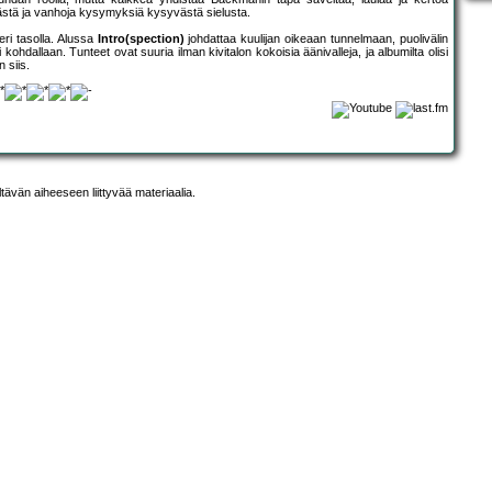
ivästä ja vanhoja kysymyksiä kysyvästä sielusta.
ri tasolla. Alussa
Intro(spection)
johdattaa kuulijan oikeaan tunnelmaan, puolivälin
kohdallaan. Tunteet ovat suuria ilman kivitalon kokoisia äänivalleja, ja albumilta olisi
 siis.
ltävän aiheeseen liittyvää materiaalia.