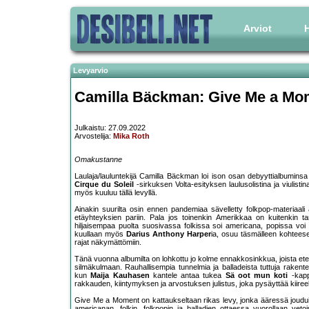
Arviot
H
Levyarvio
Camilla Bäckman: Give Me a Mo
Julkaistu: 27.09.2022
Arvostelija:
Mika Roth
Omakustanne
Laulaja/lauluntekijä Camilla Bäckman loi ison osan debyyttialbuminsa
Cirque du Soleil
-sirkuksen Volta-esityksen laulusolistina ja viulisti
myös kuuluu tällä levyllä.
Ainakin suurilta osin ennen pandemiaa sävelletty folkpop-materiaali 
etäyhteyksien pariin. Pala jos toinenkin Amerikkaa on kuitenkin t
hiljaisempaa puolta suosivassa folkissa soi americana, popissa voi a
kuullaan myös
Darius Anthony Harper
ia, osuu täsmälleen kohteese
rajat näkymättömiin.
Tänä vuonna albumilta on lohkottu jo kolme ennakkosinkkua, joista ete
silmäkulmaan. Rauhallisempia tunnelmia ja balladeista tuttuja raken
kun
Maija Kauhasen
kantele antaa tukea
Sä oot mun koti
-kappa
rakkauden, kiintymyksen ja arvostuksen julistus, joka pysäyttää kiireell
Give Me a Moment on kattaukseltaan rikas levy, jonka ääressä jouduin
americanan, folkin, folkpopin ja balladien ottaessa vuorollaan vet