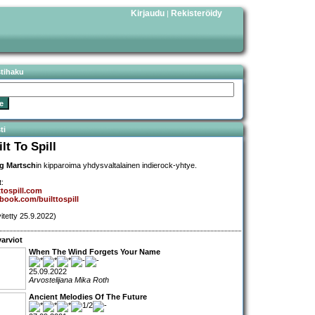
Kirjaudu
Rekisteröidy
|
stihaku
ti
lt To Spill
g Martsch
in kipparoima yhdysvaltalainen indierock-yhtye.
t:
ttospill.com
book.com/builttospill
vitetty 25.9.2022)
arviot
When The Wind Forgets Your Name
25.09.2022
Arvostelijana Mika Roth
Ancient Melodies Of The Future