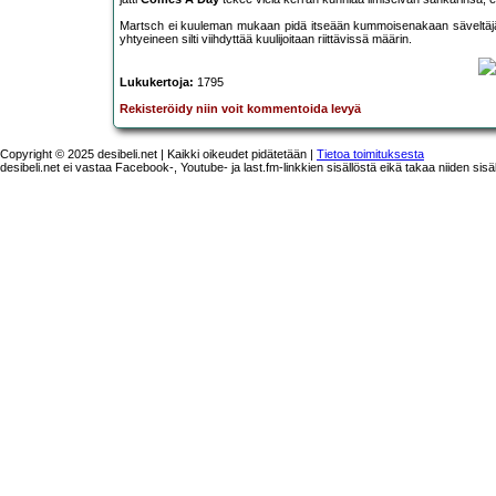
Martsch ei kuuleman mukaan pidä itseään kummoisenakaan säveltäjänä, 
yhtyeineen silti viihdyttää kuulijoitaan riittävissä määrin.
Lukukertoja:
1795
Rekisteröidy niin voit kommentoida levyä
Copyright © 2025 desibeli.net | Kaikki oikeudet pidätetään |
Tietoa toimituksesta
desibeli.net ei vastaa Facebook-, Youtube- ja last.fm-linkkien sisällöstä eikä takaa niiden sisä