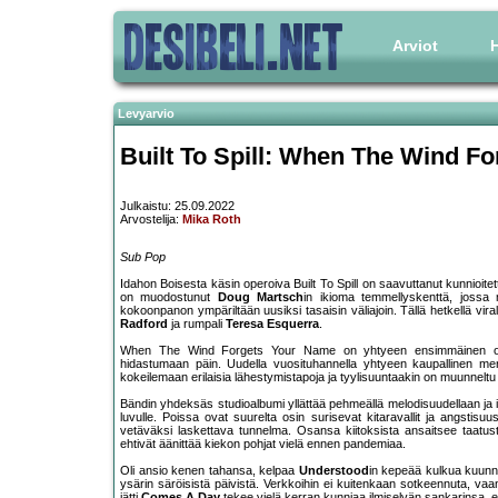
Arviot
H
Levyarvio
Built To Spill: When The Wind F
Julkaistu: 25.09.2022
Arvostelija:
Mika Roth
Sub Pop
Idahon Boisesta käsin operoiva Built To Spill on saavuttanut kunnioi
on muodostunut
Doug Martsch
in ikioma temmellyskenttä, jossa ma
kokoonpanon ympäriltään uusiksi tasaisin väliajoin. Tällä hetkellä virall
Radford
ja rumpali
Teresa Esquerra
.
When The Wind Forgets Your Name on yhtyeen ensimmäinen omasta
hidastumaan päin. Uudella vuosituhannella yhtyeen kaupallinen me
kokeilemaan erilaisia lähestymistapoja ja tyylisuuntaakin on muunneltu i
Bändin yhdeksäs studioalbumi yllättää pehmeällä melodisuudellaan ja i
luvulle. Poissa ovat suurelta osin surisevat kitaravallit ja angstis
vetäväksi laskettava tunnelma. Osansa kiitoksista ansaitsee taatusti
ehtivät äänittää kiekon pohjat vielä ennen pandemiaa.
Oli ansio kenen tahansa, kelpaa
Understood
in kepeää kulkua kuunn
ysärin säröisistä päivistä. Verkkoihin ei kuitenkaan sotkeennuta, vaan
jätti
Comes A Day
tekee vielä kerran kunniaa ilmiselvän sankarinsa, e