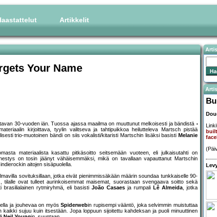
aastattelut
Artikkelit
Arti
orgets Your Name
Artis
Bui
Dou
tettavan 30-vuoden iän. Tuossa ajassa maailma on muuttunut melkoisesti ja bändistä
Linki
teriaalin kirjoittava, tyylin valitseva ja tahtipuikkoa heilutteleva Martsch pistää
buil
isesti trio-muotoinen bändi on siis vokalisti/kitaristi Martschin lisäksi basisti
Melanie
face
(Päi
 materiaalista kasattu pitkäsoitto seitsemään vuoteen, eli julkaisutahti on
nestys on tosin jäänyt vähäisemmäksi, mikä on tavallaan vapauttanut Martschin
ndierockin aitojen sisäpuolella.
Levy
lmavilla sovituksillaan, jotka eivät pienimmissäkään määrin soundaa tunkkaiselle 90-
uus, tilalle ovat tulleet aurinkoisemmat maisemat, suorastaan svengaava soitto sekä
 brasilialainen rytmiryhmä, eli basisti
João Casaes
ja rumpali
Lê Almeida
, jotka
ella ja jouhevaa on myös
Spiderweb
in rupisempi vääntö, joka selvimmin muistuttaa
 kaikki sujuu kuin itsestään. Jopa loppuun sijoitettu kahdeksan ja puoli minuuttinen
li
Neil Young
in, suuntaan.