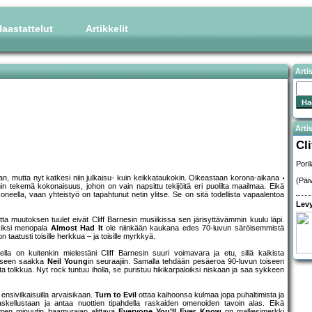
aastattelut
Artikkelit
Arti
Artis
Cl
Pori
ajan, mutta nyt katkesi niin julkaisu- kuin keikkataukokin. Oikeastaan korona-aikana
(Päi
n tekemä kokonaisuus, johon on vain napsittu tekijöitä eri puolilta maailmaa. Eikä
neella, vaan yhteistyö on tapahtunut netin ylitse. Se on sitä todellista vapaalentoa
Levy
 muutoksen tuulet eivät Cliff Barnesin musiikissa sen järisyttävämmin kuulu läpi.
rkiksi menopala
Almost Had It
ole niinkään kaukana edes 70-luvun säröisemmistä
n taatusti toisille herkkua – ja toisille myrkkyä.
ella on kuitenkin mielestäni Cliff Barnesin suuri voimavara ja etu, sillä kaikista
teeseen saakka
Neil Young
in seuraajiin. Samalla tehdään pesäeroa 90-luvun toiseen
ista tolkkua. Nyt rock tuntuu iholla, se puristuu hikikarpaloiksi niskaan ja saa sykkeen
nsivilkaisuilla arvaisikaan.
Turn to Evil
ottaa kaihoonsa kulmaa jopa puhaltimista ja
skellustaan ja antaa nuottien tipahdella raskaiden omenoiden tavoin alas. Eikä
lmen minuutin haamurajan alittava
Everyone You’ll Ever Know
on malliesimerkki