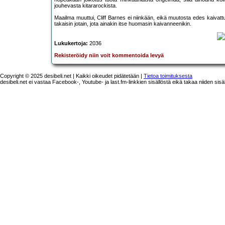
jouhevasta kitararockista.
Maailma muuttui, Cliff Barnes ei niinkään, eikä muutosta edes kaivatt
takaisin jotain, jota ainakin itse huomasin kaivanneenikin.
Lukukertoja:
2036
Rekisteröidy niin voit kommentoida levyä
Copyright © 2025 desibeli.net | Kaikki oikeudet pidätetään |
Tietoa toimituksesta
desibeli.net ei vastaa Facebook-, Youtube- ja last.fm-linkkien sisällöstä eikä takaa niiden sisä