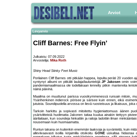
Arviot
H
Levyarvio
Cliff Barnes: Free Flyin’
Julkaistu: 07.09.2022
Arvostelija:
Mika Roth
Shiny Head Stinky Feet Music
Porilainen Cliff Barnes otti pitkään happea, lopulta peräti 20 vuoden 
syntynyt albumi on pitkälti laulaja/lauluntekijä
JP Jakosen
omin voimi
pandemiamaailmassa ole todellakaan lennelty pitkin mantereita lentoko
näinä päivinä.
Maailma on muuttunut parissa vuosikymmenessä runsain mitoin, mutta
Ysärihenkinen indierock pörisee ja särisee kuin ennen, eikä esime
jutuista. Soundipuolella arvossa on lievä ruosteisuus ja likaisuus, joka o
Tarkoin harkittu ja sopivasti mitoitettu hygieniattomuus äänen puol
ysäriviitteistä huolimatta Jakonen taitaa kuulua ainakin tiettyyn pis
äärilaitaan, kun soundeja hinkattiin ja raitoja ladottiin ilman minkäänla
nousemaan kuin huomaamatta.
Runtun takana on kuitenkin enemmän laaksoja ja syvänteitä, kuin mitä e
alleviivaavasti isoilla kirjaimilla otsikoitu
GONE
uskaltaa hidastaa a
nopeakaan jolkotus tuota minkäänlaista ongelmaa, sillä ainoana ko