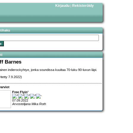
Kirjaudu
Rekisteröidy
|
stihaku
ti
iff Barnes
lainen indierockyhtye, jonka soundissa kuultaa 70-luku 90-luvun läpi.
vitetty 7.9.2022)
arviot
Free Flyin’
07.09.2022
Arvostelijana Mika Roth