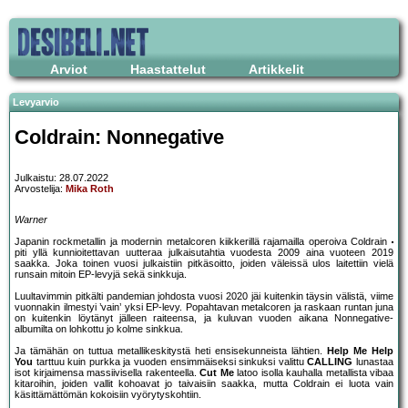
Arviot
Haastattelut
Artikkelit
Levyarvio
Coldrain: Nonnegative
Julkaistu: 28.07.2022
Arvostelija:
Mika Roth
Warner
Japanin rockmetallin ja modernin metalcoren kiikkerillä rajamailla operoiva Coldrain
piti yllä kunnioitettavan uutteraa julkaisutahtia vuodesta 2009 aina vuoteen 2019
saakka. Joka toinen vuosi julkaistiin pitkäsoitto, joiden väleissä ulos laitettiin vielä
runsain mitoin EP-levyjä sekä sinkkuja.
Luultavimmin pitkälti pandemian johdosta vuosi 2020 jäi kuitenkin täysin välistä, viime
vuonnakin ilmestyi ’vain’ yksi EP-levy. Popahtavan metalcoren ja raskaan runtan juna
on kuitenkin löytänyt jälleen raiteensa, ja kuluvan vuoden aikana Nonnegative-
albumilta on lohkottu jo kolme sinkkua.
Ja tämähän on tuttua metallikeskitystä heti ensisekunneista lähtien.
Help Me Help
You
tarttuu kuin purkka ja vuoden ensimmäiseksi sinkuksi valittu
CALLING
lunastaa
isot kirjaimensa massiivisella rakenteella.
Cut Me
latoo isolla kauhalla metallista vibaa
kitaroihin, joiden vallit kohoavat jo taivaisiin saakka, mutta Coldrain ei luota vain
käsittämättömän kokoisiin vyörytyskohtiin.