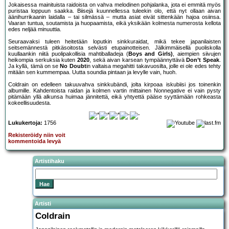
Jokaisessa mainituista raidoista on vahva melodinen pohjalanka, jota ei emmitä myös
puristaa loppuun saakka. Biisejä kuunnellessa tuleekin olo, että nyt ollaan aivan
äänihurrikaanin laidalla – tai silmässä – mutta asiat eivät sittenkään hajoa osiinsa.
Vaaran tuntua, soutamista ja huopaamista, eikä yksikään kolmesta numerosta kellota
edes neljää minuuttia.
Seuraavaksi tuleen heitetään loputkin sinkkuraidat, mikä tekee japanilaisten
seitsemännestä pitkäsoitosta selvästi etupainotteisen. Jälkimmäisellä puoliskolla
kuullaankin niitä puolipakollisia mahtiballadeja (
Boys and Girls)
, aiempien siivujen
heikompia serkuksia kuten
2020
, sekä aivan karsean tympäännyttävä
Don’t Speak
.
Ja kyllä, tämä on se
No Doubt
in valtaisa megahitti takavuosilta, jolle ei ole edes tehty
mitään sen kummempaa. Uutta soundia pintaan ja levylle vain, huoh.
Coldrain on edelleen takuuvahva sinkkubändi, jolta kirpoaa iskubiisi jos toinenkin
albumille. Kahdentoista raidan ja kolmen vartin mittainen Nonnegative ei vain pysty
pitämään yllä alkunsa huimaa jännitettä, eikä yhtyettä pääse syyttämään rohkeasta
kokeellisuudesta.
Lukukertoja:
1756
Rekisteröidy niin voit
kommentoida levyä
Artistihaku
Artisti
Coldrain