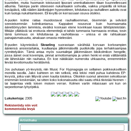
kuuntelee, mutta huomasin toistuvasti lipuvani unenkaltaiseen tilaan kuunnellessani
albumia. Taisinpa pariin otteeseen nukahtaakin sohvalla, vaikka ympärillä oli kirkas
kesäpäivä, sillä näiden ääniketjujen hypnoottinen, lohduttava ja rauhallinen aaltoilu ovat
kuin luotuja nukahtamiseen. Eli levyllä on kerrassaan osuva otsikko.
A-puolen kolme raitaa muodostavat rauhallisemman, öisemmän ja selvästi
seesteisemmän kolmikantansa. Kappaleet nousevat kuin huomaamatta
äänettömyyden lammista, eivätkä koskaan etene kovinkaan kauas lähtöpisteistään.
Mitään yllättäviä tai erottuvia elementtejä ei tahdo tummasta harmaasta erottaa, tosin
tämä tummuus on lohduttavaa ja rauhoittavaa – unissa ei ole rahtuakaan
painajaismaisuutta, ainakaan omasta mielestäni.
B-puolen käynnistävä
Skraeling
suorastaan särähtää korvaan korkeampien
ääniensä ansiosta/takia, kuullaanpa jälkimmäisellä puoliskolla jopa terhakkaampaa
rytmittelyäkin. Tämä antaa myös suuntalinjat jälkimmäisen biisikolmikon hengelle,
jossa äänet ovat kovempia, pinnat armottomampia ja unten henki ei enää välttämättä
ole läheskään niin rauhaisa. En koe näitäkään numeroita uhkaavina, ennemminkin
lievää levottomuutta herättävinä.
Jos puhutaan yö-levyistä, niin Music For Hypnagogia on sellainen poikkeuksellisen
monella tasolla. Jako kahteen on niin selkeä, että tekisi mieli puhua kahdesta EP-
levystä, jotka vain liittyvät unen kautta toisiinsa. Olisinkin suonut ainesten sekoittuvan
enemmän keskenään, tai sitten koko kokonaisuutta olisi saatu ehkä tiivistää hivenen –
tai laajentaa vielä toisen moisen verran. Kolmen vartin mitassaan uni kun on
tarpeettoman lyhyt/pitkä.
Lukukertoja:
2305
Rekisteröidy niin voit
kommentoida levyä
Artistihaku