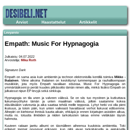
Arviot
Haastattelut
Artikkelit
Levyarvio
Empath: Music For Hypnagogia
Julkaistu: 04.07.2022
Arvostelija:
Mika Roth
Signature Dark
Empath on sama asia kuin ambientin ja technon elektronisilla kentillä toimiva
Mikko
Ihalainen
. Viime aikoina Ihalainen on keskittynyt tummempaan ja rauhallisempaan
musiikkiin, jota myös Empath tavallaan edustaa. Music For Hypnagogia on
ymmärtääkseni jo peräti kuudes pitkäsoitto tämän nimen alla, minkä lisäksi Empath on
julkaissut nipun EP-levyjä sekä sinkkuja.
Hypnagogia on tila unen ja valveen välissä. Se on siis tuo mystinen ja kutkuttava
liukumavyöhyke tämän ja unten maailman välissä, jolloin saatamme kokea
elävälisiäkin valveunia ja aika saattaa tehdä meille tepposia. Lyhyt hetki voi olla pieni
ikuisuus, ja toisin päin, kun unten vaikeasti havaittavat verhot liukuvat editsemme.
Aihepiiri on kiehtonut ihmisiä kautta aikain, ehkäpä jo ennen kirjattujen asioiden alkua,
mutta ns. totuutta ilmiöiden ja niiden tarkoitusten takaa emme vieläkään täysin
hahmota.
Kuuteen raitaan jaettu albumi on täsmälleen aiheensa kuuloista ambienttia. Toki
erilaiset teemat nousevat erikseen, kun niitä aivan tarkoituksella ja ajatuksella