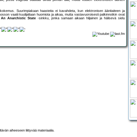
 kokemus. Suurimpiakaan haasteita ei kavahdeta, kun elektronisen äänitaiteen ja
hosson vaatii kuulijaltaan huomiota ja aikaa, mutta vastavuoroisesti palkinnotkin ovat
An Anarchistic State
-sinkku, jonka samaan aikaan hiljainen ja hälisevä sielu
ltävän aiheeseen liittyvää materiaalia.