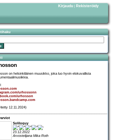
Kirjaudu
Rekisteröidy
|
stihaku
ti
hosson
sson on helsinkiläinen muusikko, joka luo hyvin elokuvallista
rumentaalimusiikkia.
t:
osson.com
tagram.com/urhossonn
ebook.com/urhosson
osson.bandcamp.com
vitetty 12.11.2024)
arviot
Soliloquy
23.12.2022
Arvostelijana Mika Roth