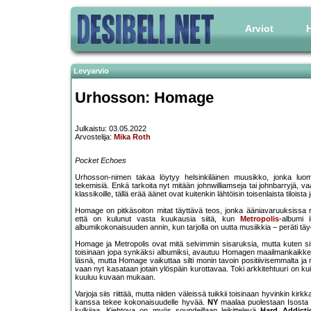
Arviot
H
Levyarvio
Urhosson: Homage
Julkaistu: 03.05.2022
Arvostelija:
Mika Roth
Pocket Echoes
Urhosson-nimen takaa löytyy helsinkiläinen muusikko, jonka luom
tekemisiä. Enkä tarkoita nyt mitään johnwilliamseja tai johnbarryjä, v
klassikoille, tällä erää äänet ovat kuitenkin lähtöisin toisenlaista tiloista 
Homage on pitkäsoiton mitat täyttävä teos, jonka ääniavaruuksissa rii
että on kulunut vasta kuukausia siitä, kun
Metropolis
-albumi 
albumikokonaisuuden annin, kun tarjolla on uutta musiikkia – peräti tä
Homage ja Metropolis ovat mitä selvimmin sisaruksia, mutta kuten sis
toisinaan jopa synkäksi albumiksi, avautuu Homagen maailmankaikk
läsnä, mutta Homage vaikuttaa silti monin tavoin positiivisemmalta ja 
vaan nyt kasataan jotain ylöspäin kurottavaa. Toki arkkitehtuuri on ku
kuuluu kuvaan mukaan.
Varjoja siis riittää, mutta niiden väleissä tuikkii toisinaan hyvinkin kirk
kanssa tekee kokonaisuudelle hyvää.
NY
maalaa puolestaan Isosta O
kulkijaa. Kiehtova on myös soundeillaan leikittelevä
Hard Addicti