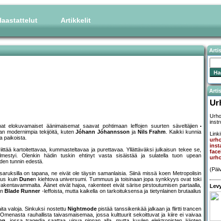
aastattelut
Artikkelit
Arti
Artis
Ur
Urho
inst
at elokuvamaiset äänimaisemat saavat pohtimaan leffojen suurten säveltäjien
aan modernimpia tekijöitä, kuten
Jóhann Jóhannsson
ja
Nils Frahm
. Kaikki kunnia
Linki
ja paikoista.
urh
ins
ttää kartoitettavaa, kummasteltavaa ja purettavaa. Yllättäväksi julkaisun tekee se,
fac
ilmestyi. Olenkin hädin tuskin ehtinyt vasta sisäistää ja sulatella tuon upean
urh
yden tunnin edestä.
(Päi
aruksilla on tapana, ne eivät ole täysin samanlaisia. Siinä missä koen Metropolisin
eus kuin
Dune
n kiehtova universumi. Tummuus ja toisinaan jopa synkkyys ovat toki
rakentavammalta. Äänet eivät hajoa, rakenteet eivät särise pirstoutumisen partaalla,
Levy
in
Blade Runner
-leffoista, mutta kaikella on tarkoituksensa ja tietynlainen brutaalius
kaita valoja. Sinkuksi nostettu
Nightmode
pistää tanssikenkää jalkaan ja flirtti trancen
menasta rauhallista taivasmaisemaa, jossa kulttuurit sekoittuvat ja kiire ei vaivaa
on
, jossa tragedia saattaa uinua pinnan alla, mutta kuulen elektronisten äänten