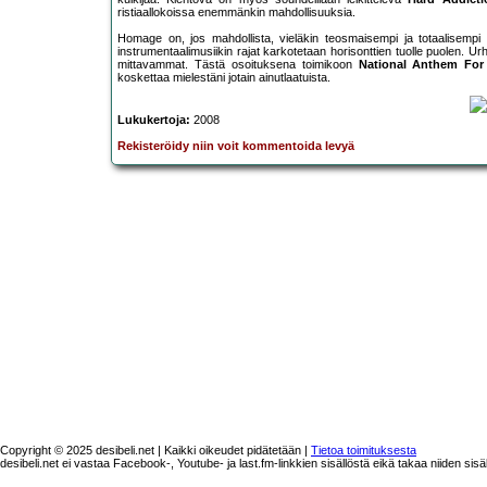
ristiaallokoissa enemmänkin mahdollisuuksia.
Homage on, jos mahdollista, vieläkin teosmaisempi ja totaalisempi
instrumentaalimusiikin rajat karkotetaan horisonttien tuolle puolen. Ur
mittavammat. Tästä osoituksena toimikoon
National Anthem For 
koskettaa mielestäni jotain ainutlaatuista.
Lukukertoja:
2008
Rekisteröidy niin voit kommentoida levyä
Copyright © 2025 desibeli.net | Kaikki oikeudet pidätetään |
Tietoa toimituksesta
desibeli.net ei vastaa Facebook-, Youtube- ja last.fm-linkkien sisällöstä eikä takaa niiden sisä