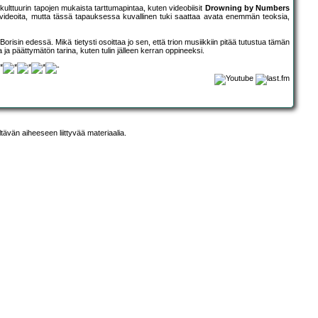
ulttuurin tapojen mukaista tarttumapintaa, kuten videobiisit
Drowning by Numbers
videoita, mutta tässä tapauksessa kuvallinen tuki saattaa avata enemmän teoksia,
risin edessä. Mikä tietysti osoittaa jo sen, että trion musiikkiin pitää tutustua tämän
a päättymätön tarina, kuten tulin jälleen kerran oppineeksi.
ltävän aiheeseen liittyvää materiaalia.