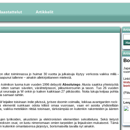
aastattelut
Artikkelit
Arti
Artis
Bo
Japa
vuon
 on ollut toiminnassa jo huimat 30 vuotta ja julkaisuja löytyy verkosta vaikka millä
apunut tallenne – ainakin allekirjoittaneen mielestä.
Linki
inst
an kolmikon luoma kuin vuoden 1996 debyytti
Absolutego
. Alusta saakka yhteistyötä
bor
a sitten saman sävelen, värähtelytason, piilouniversumin ja tason. Tuo 26 vuoden
 seuraajia ja W onkin jo kaiken kaikkiaan 27 pitkäsoitto. Noita lukuja kelpaa pohtia
(Päi
lla samaan tahtiin.
leijailee toisinaan indie pilvissä, jyrisee doomin voimalla, loikkaa avantgarden rock-
Levy
elementit suinkaan odota kiltisti omaa vuoroaan, vaan eri asioita yhdistellään
ia, vaikka meteliäkin riittää toisinaan, tärkeämpää on kuitenkin rakenteiden ja äänten
 lyriikoiden, akustisten ja elektronisten elementtien sekoitteluna. Sekä tietysti
 teoksen osat, on luotu nimenomaan omien tarpeiden ja linjauksien mukaisesti. Tämä
n kuitenkin omanlaisensa järjestys, borismaisella tavalla nyt ainakin.