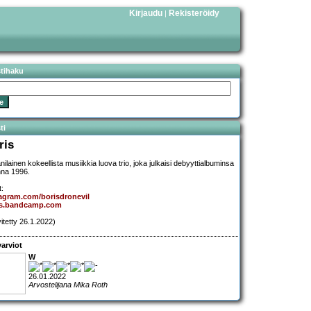
Kirjaudu
Rekisteröidy
|
stihaku
ti
ris
nilainen kokeellista musiikkia luova trio, joka julkaisi debyyttialbuminsa
na 1996.
t:
agram.com/borisdronevil
is.bandcamp.com
vitetty 26.1.2022)
arviot
W
26.01.2022
Arvostelijana Mika Roth