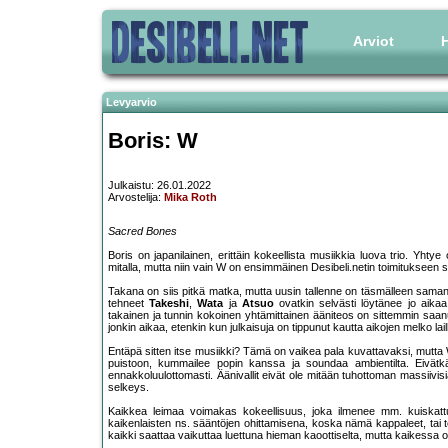
Arviot
H
Levyarvio
Boris: W
Julkaistu: 26.01.2022
Arvostelija:
Mika Roth
Sacred Bones
Boris on japanilainen, erittäin kokeellista musiikkia luova trio. Yhtye
mitalla, mutta niin vain W on ensimmäinen Desibeli.netin toimitukseen sa
Takana on siis pitkä matka, mutta uusin tallenne on täsmälleen sam
tehneet
Takeshi
,
Wata
ja
Atsuo
ovatkin selvästi löytänee jo aika
takainen ja tunnin kokoinen yhtämittainen ääniteos on sittemmin saanut
jonkin aikaa, etenkin kun julkaisuja on tippunut kautta aikojen melko lai
Entäpä sitten itse musiikki? Tämä on vaikea pala kuvattavaksi, mutta W 
puistoon, kummailee popin kanssa ja soundaa ambientilta. Eivätkä 
ennakkoluulottomasti. Äänivallit eivät ole mitään tuhottoman massiivis
selkeys.
Kaikkea leimaa voimakas kokeellisuus, joka ilmenee mm. kuiskattujen
kaikenlaisten ns. sääntöjen ohittamisena, koska nämä kappaleet, tai
kaikki saattaa vaikuttaa luettuna hieman kaoottiselta, mutta kaikessa o