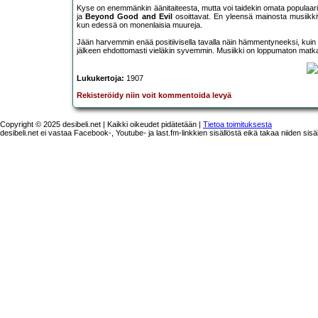
Kyse on enemmänkin äänitaiteesta, mutta voi taidekin omata populaarik
ja
Beyond Good and Evil
osoittavat. En yleensä mainosta musiikki
kun edessä on monenlaisia muureja.
Jään harvemmin enää positiivisella tavalla näin hämmentyneeksi, kuin Bo
jälkeen ehdottomasti vieläkin syvemmin. Musiikki on loppumaton matka j
Lukukertoja:
1907
Rekisteröidy niin voit kommentoida levyä
Copyright © 2025 desibeli.net | Kaikki oikeudet pidätetään |
Tietoa toimituksesta
desibeli.net ei vastaa Facebook-, Youtube- ja last.fm-linkkien sisällöstä eikä takaa niiden sisä