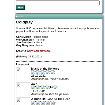
Artisti
Coldplay
Vuonna 1996 perustettu brittiläinen, pianovetoista stadion-poppia soittava
poprock-nelikko, jonka juuret ovat Lontoossa.
Chris Martin
- laulu ja piano
Will Champion
- rummut
Jon Buckland
- kitara
Guy Berryman
- basso
Kotisivut:
www.coldplay.com
(Päivitetty 28.12.2021)
Levyarviot
Music of the Spheres
28.12.2021
Arvostelijana Heikki Väliniemi
X&Y
11.07.2005
Arvostelijana Ilkka Valpasvuo
A Rush Of Blood To The Head