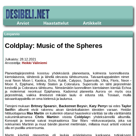
Arviot
Haastattelut
Artikkelit
Levyarvio
Coldplay: Music of the Spheres
Julkaistu: 28.12.2021
Arvostelija:
Heikki Väliniemi
Planeettajärjestelmä koostuu yhdeksästä planeetasta, kolmesta luonnollisesta
kiertolaisesta, tähdestä ja lähellä olevasta tähtisumusta. Taivaankappaleiden nimet
ovat Neon Moon I, Kaotica, Echo, Kubik, Calypso, Supersolis, Ultra, Floris, Neon
Moon II, Epiphane, Infinity Station ja Coloratura. Supersolis on tähti järjestelmän
keskellä ja Coloratura tähtisumu. Nimeämätön luonnollinen kiertolainen kiertää Echoa
ja molemmat neonkuut Epiphanea. Kadonnut planeetta Aurora on myös osa
järjestelmää, vaikka ilmeisesti mikään laulu ei edusta sitä. Tosiaan, muilla
taivaankappaleilla on oma kielensä ja laulunsa.
Tietojeni mukaan
Britney Spears
in,
Backstreet Boys
in,
Katy Perry
n tai edes
Taylor
Swift
in albumit eivät rakennu aivan tämänkaltaisten ideoiden varaan. Heidän
hittituottajansa
Max Martin
on kuitenkin ottanut haasteeksi värittää tai olla värittämättä
sukunimikaimansa
Chris Martin
in visiota
Coldplay
n yhdeksännellä albumilla.
Konsepti ja teemat saivat inspiraationsa Star Wars -elokuvasarjasta, joka sai
nokkamies Martinin ja muut bändin jäsenet miettimään, millaisia muut artistit voisivat
olla eri puolilla universumia.
Martin käyttää planeettoja eli lauluja eräänlaisena kankaana tutkiakseen