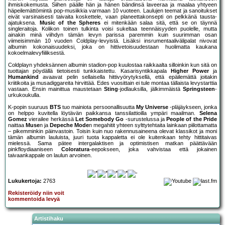
ihmiskokemusta. Siihen päälle hän ja hänen bändinsä laveeraa ja maalaa yhtyeen
häpeilemättömintä pop-musiikkia varmaan 10 vuoteen. Laulujen teemat ja sanoitukset
eivät varsinaisesti taivaita koskettele, vaan planeettakonsepti on pelkkänä tausta-
ajatuksena.
Music of the Spheres
ei mitenkään salaa sitä, että se on täynnä
singleraitoja. Kolikon toinen tulkinta voisi sukeltaa teennäisyyden puolelle, mutta
ainakin minä viihdyn tämän levyn parissa paremmin kuin suurimman osan
viimeisimmän 10 vuoden Coldplay-levyistä. Lisäksi insrumentaalivälipalat nivovat
albumin kokonaisuudeksi, joka on hittivetoisuudestaan huolimatta kaukana
kokoelmalevyfiiliksestä.
Coldplayn yhdeksännen albumin stadion-pop kuulostaa raikkaalta silloinkin kun sitä on
tuottajan pöydällä tietoisesti tunkkaistettu. Kasarisyntikkapala
Higher Power
ja
Humankind
avaavat pelin sellaisella hittivyörytyksellä, että epäilemättä joitakin
kriitikoita ja musadiggareita hirvittää. Edes vuosittain ei tule montaa tällaista levystarttia
vastaan. Ensin mainittua maustetaan
Sting
-jodlauksilla, jälkimmäistä
Springsteen
-
urkukoukulla.
K-popin suuruus
BTS
tuo mainiota persoonallisuutta
My Universe
-pläjäykseen, jonka
on helppo kuvitella löytävän paikkansa tanssilattioilla ympäri maailman.
Selena
Gomez
vierailee herkässä
Let Somebody Go
-surustelussa ja
People of the Pride
naittaa
Muse
n ja
Depeche Mode
n megahitit yhteen sylttytehtaita lainkaan piilottamatta
– pikemminkin päinvastoin. Toisin kuin nuo rakennusaineena olevat klassikot ja moni
tämän albumin lauluista, juuri tuota kappaletta ei ole kuitenkaan tehty hittitaivas
mielessä. Sama pätee intergalaktisen ja optimistisen matkan päättävään
pinkfloydiaaniseen
Coloratura
-eepokseen, joka vahvistaa että jokainen
taivaankappale on laulun arvoinen.
Lukukertoja:
2763
Rekisteröidy niin voit
kommentoida levyä
Artistihaku