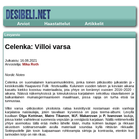
Arviot
Haastattelut
Artikkelit
Levyarvio
Celenka: Villoi varsa
Julkaistu: 16.08.2021
Arvostelija:
Mika Roth
Nordic Notes
Celenka on suomalainen kansanmusiikkitrio, jonka toinen pitkäsoitto julkaistiin jo
keskikesällä Haapavesi Folk -festivaalilla. Kuluneen vuoden talven ja kevään aikana
kasattu kiekko koostuu materiaalista, jota yhtye on kerännyt vuosien 2016–2020 -
aikana. Näissä näkemyksissä ja toteutuksissa karjalainen sekoittuu slaavilaiseen ja
balkanilainen muinaisgermaaniseen maailmaan, jossa rajoja on turha etsiä tai
tunnustaa.
Villoi varsa -pitkäsoiton yksitoista raitaa keskittyvät nostamaan esiin vanhoja
karjalaisia naislaulajia, joten tavallaan kyseessä on jopa teema-albumi. Levyllä
kuullaan
Olga Kottinan
,
Matro Tikanon
,
M.F. Makarovan
ja
P. Ivanovan
lauluja,
joissa kielet vaihtelevat suomesta vepsään ja venäjästä karjalaan. Näillä reittimerkeillä
yhtye asemoituu tällä erää melko lähelle itään, mutta kolmen laulajan ja rikkaan
akustisen soitinarsenaalin avulla materiaali soundaa kyllä riittävän rikkaalle.
Soitinpuolelle jäin tosin kaipaamaan rohkeampia siirtoja ja kontrastia, etenkin kun
tarinoiden kirjo on niin rikas.