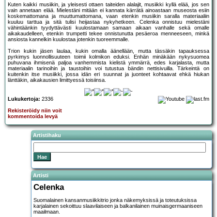
Kuten kaikki musiikin, ja yleisesti ottaen taiteiden alalajit, musiikki kyllä elää, jos sen
vain annetaan elää. Mielestäni mitään ei kannata kärrätä ainoastaan museosta esiin
koskemattomana ja muuttumattomana, vaan etenkin musiikin saralla materiaaliin
kuuluu tarttua ja sitä tulisi heijastaa nykyhetkeen. Celenka onnistuu mielestäni
vähintäänkin tyydyttävästi kuulostamaan samaan aikaan vanhalle sekä omalle
aikakaudelleen, etenkin trumpetti tekee onnistunutta pesäeroa menneeseen, minkä
ansiosta kannelkin kuulostaa jotenkin tuoreemmalle.
Trion kukin jäsen laulaa, kukin omalla äänellään, mutta tässäkin tapauksessa
pyrkimys luonnollisuuteen toimii kolmikon eduksi. Enhän minäkään nykysuomea
puhuvana ihmisenä paljoa vanhemmista kielistä ymmärrä, edes karjalasta, mutta
materiaalin tarinoihin ja taustoihin voi tutustua bändin nettisivuilla. Tärkeintä on
kuitenkin itse musiikki, jossa idän eri suunnat ja juonteet kohtaavat ehkä hiukan
länttäkin, aikakausien limittyessä toisiinsa.
Lukukertoja:
2336
Rekisteröidy niin voit
kommentoida levyä
Artistihaku
Artisti
Celenka
Suomalainen kansanmusiikkitrio jonka näkemyksissä ja toteutuksissa
karjalainen sekoittuu slaavilaiseen ja balkanilainen muinaisgermaaniseen
maailmaan.