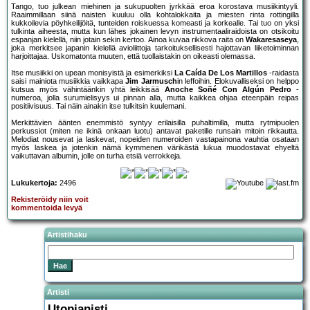
Tango, tuo julkean miehinen ja sukupuolten jyrkkää eroa korostava musiikintyyli.
Raaimmillaan siinä naisten kuuluu olla kohtalokkaita ja miesten rinta rottingilla
kukkoilevia pöyhkeilijöitä, tunteiden roiskuessa komeasti ja korkealle. Tai tuo on yksi
tulkinta aiheesta, mutta kun lähes jokainen levyn instrumentaaliraidoista on otsikoitu
espanjan kielellä, niin jotain sekin kertoo. Ainoa kuvaa rikkova raita on
Wakaresaseya
,
joka merkitsee japanin kielellä avioliittoja tarkoituksellisesti hajottavan liiketoiminnan
harjoittajaa. Uskomatonta muuten, että tuollaistakin on oikeasti olemassa.
Itse musiikki on upean monisyistä ja esimerkiksi
La Caída De Los Martillos
-raidasta
saisi mainiota musiikkia vaikkapa
Jim Jarmusch
in leffoihin. Elokuvalliseksi on helppo
kutsua myös vähintäänkin yhtä leikkisää
Anoche Soñé Con Algún Pedro
-
numeroa, jolla surumielisyys ui pinnan alla, mutta kaikkea ohjaa eteenpäin reipas
positiivisuus. Tai näin ainakin itse tulkitsin kuulemani.
Merkittävien äänten enemmistö syntyy erilaisilla puhaltimilla, mutta rytmipuolen
perkussiot (miten ne ikinä onkaan luotu) antavat paketille runsain mitoin rikkautta.
Melodiat nousevat ja laskevat, nopeiden numeroiden vastapainona vauhtia osataan
myös laskea ja jotenkin nämä kymmenen värikästä lukua muodostavat ehyeltä
vaikuttavan albumin, jolle on turha etsiä verrokkeja.
Lukukertoja:
2496
Rekisteröidy niin voit
kommentoida levyä
Artistihaku
Artisti
Utopianisti