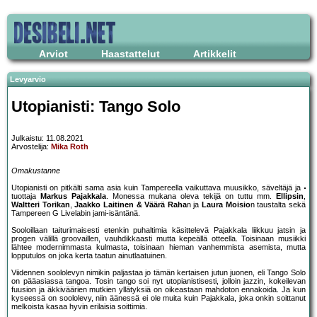
Arviot
Haastattelut
Artikkelit
Levyarvio
Utopianisti: Tango Solo
Julkaistu: 11.08.2021
Arvostelija:
Mika Roth
Omakustanne
Utopianisti on pitkälti sama asia kuin Tampereella vaikuttava muusikko, säveltäjä ja
tuottaja
Markus Pajakkala
. Monessa mukana oleva tekijä on tuttu mm.
Ellipsin
,
Waltteri Torikan
,
Jaakko Laitinen & Väärä Raha
n ja
Laura Moisio
n taustalta sekä
Tampereen G Livelabin jami-isäntänä.
Sooloillaan taiturimaisesti etenkin puhaltimia käsittelevä Pajakkala liikkuu jatsin ja
progen välillä groovaillen, vauhdikkaasti mutta kepeällä otteella. Toisinaan musiikki
lähtee modernimmasta kulmasta, toisinaan hieman vanhemmista asemista, mutta
lopputulos on joka kerta taatun ainutlaatuinen.
Viidennen soololevyn nimikin paljastaa jo tämän kertaisen jutun juonen, eli Tango Solo
on pääasiassa tangoa. Tosin tango soi nyt utopianistisesti, jolloin jazzin, kokeilevan
fuusion ja äkkiväärien mutkien yllätyksiä on oikeastaan mahdoton ennakoida. Ja kun
kyseessä on soololevy, niin äänessä ei ole muita kuin Pajakkala, joka onkin soittanut
melkoista kasaa hyvin erilaisia soittimia.