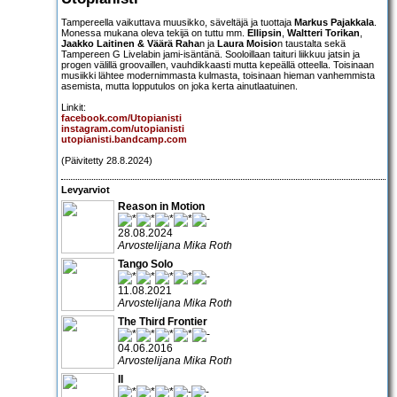
Tampereella vaikuttava muusikko, säveltäjä ja tuottaja
Markus Pajakkala
.
Monessa mukana oleva tekijä on tuttu mm.
Ellipsin
,
Waltteri Torikan
,
Jaakko Laitinen & Väärä Raha
n ja
Laura Moisio
n taustalta sekä
Tampereen G Livelabin jami-isäntänä. Sooloillaan taituri liikkuu jatsin ja
progen välillä groovaillen, vauhdikkaasti mutta kepeällä otteella. Toisinaan
musiikki lähtee modernimmasta kulmasta, toisinaan hieman vanhemmista
asemista, mutta lopputulos on joka kerta ainutlaatuinen.
Linkit:
facebook.com/Utopianisti
instagram.com/utopianisti
utopianisti.bandcamp.com
(Päivitetty 28.8.2024)
Levyarviot
Reason in Motion
28.08.2024
Arvostelijana Mika Roth
Tango Solo
11.08.2021
Arvostelijana Mika Roth
The Third Frontier
04.06.2016
Arvostelijana Mika Roth
II